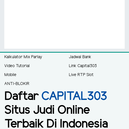
Kalkulator Mix Parlay
Jadwal Bank
Video Tutorial
Link Capital303
Mobile
Live RTP Slot
ANTI-BLOKIR
Daftar
CAPITAL303
Situs Judi Online
Terbaik Di Indonesia