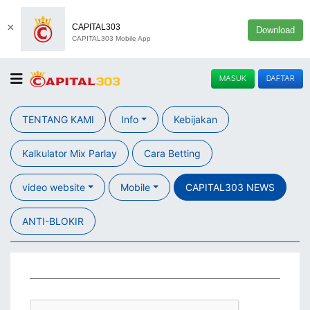
×
CAPITAL303
Download
CAPITAL303 Mobile App
MASUK
DAFTAR
TENTANG KAMI
Info
Kebijakan
Kalkulator Mix Parlay
Cara Betting
video website
Mobile
CAPITAL303 NEWS
ANTI-BLOKIR