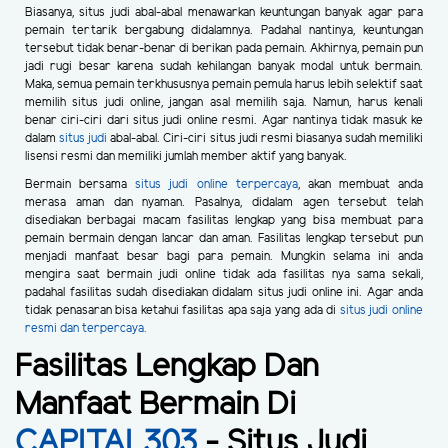
Biasanya, situs judi abal-abal menawarkan keuntungan banyak agar para
pemain tertarik bergabung didalamnya. Padahal nantinya, keuntungan
tersebut tidak benar-benar di berikan pada pemain. Akhirnya, pemain pun
jadi rugi besar karena sudah kehilangan banyak modal untuk bermain.
Maka, semua pemain terkhususnya pemain pemula harus lebih selektif saat
memilih situs judi online, jangan asal memilih saja. Namun, harus kenali
benar ciri-ciri dari situs judi online resmi. Agar nantinya tidak masuk ke
dalam
situs judi
abal-abal. Ciri-ciri situs judi resmi biasanya sudah memiliki
lisensi resmi dan memiliki jumlah member aktif yang banyak.
Bermain bersama
situs judi online terpercaya
, akan membuat anda
merasa aman dan nyaman. Pasalnya, didalam agen tersebut telah
disediakan berbagai macam fasilitas lengkap yang bisa membuat para
pemain bermain dengan lancar dan aman. Fasilitas lengkap tersebut pun
menjadi manfaat besar bagi para pemain. Mungkin selama ini anda
mengira saat bermain judi online tidak ada fasilitas nya sama sekali,
padahal fasilitas sudah disediakan didalam situs judi online ini. Agar anda
tidak penasaran bisa ketahui fasilitas apa saja yang ada di
situs judi online
resmi dan terpercaya.
Fasilitas Lengkap Dan
Manfaat Bermain Di
CAPITAL303
- Situs Judi