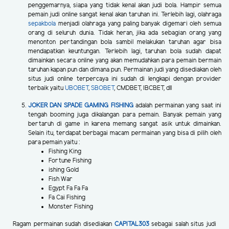
penggemarnya, siapa yang tidak kenal akan judi bola. Hampir semua
pemain judi online sangat kenal akan taruhan ini. Terlebih lagi, olahraga
sepakbola
menjadi olahraga yang paling banyak digemari oleh semua
orang di seluruh dunia. Tidak heran, jika ada sebagian orang yang
menonton pertandingan bola sambil melakukan taruhan agar bisa
mendapatkan keuntungan. Terlebih lagi, taruhan bola sudah dapat
dimainkan secara online yang akan memudahkan para pemain bermain
taruhan kapan pun dan dimana pun. Permainan judi yang disediakan oleh
situs judi online terpercaya ini sudah di lengkapi dengan provider
terbaik yaitu
UBOBET
,
SBOBET
, CMDBET, IBCBET, dll
JOKER DAN SPADE GAMING FISHING
adalah permainan yang saat ini
tengah booming juga dikalangan para pemain. Banyak pemain yang
bertaruh di game in karena memang sangat asik untuk dimainkan.
Selain itu, terdapat berbagai macam permainan yang bisa di pilih oleh
para pemain yaitu :
Fishing King
Fortune Fishing
ishing Gold
Fish War
Egypt Fa Fa Fa
Fa Cai Fishing
Monster Fishing
Ragam permainan sudah disediakan
CAPITAL303
sebagai salah situs judi