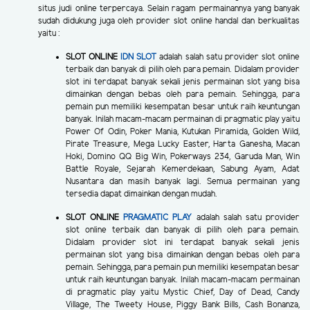
situs judi online terpercaya. Selain ragam permainannya yang banyak
sudah didukung juga oleh provider slot online handal dan berkualitas
yaitu :
SLOT ONLINE
IDN SLOT
adalah salah satu provider slot online
terbaik dan banyak di pilih oleh para pemain. Didalam provider
slot ini terdapat banyak sekali jenis permainan slot yang bisa
dimainkan dengan bebas oleh para pemain. Sehingga, para
pemain pun memiliki kesempatan besar untuk raih keuntungan
banyak. Inilah macam-macam permainan di pragmatic play yaitu
Power Of Odin, Poker Mania, Kutukan Piramida, Golden Wild,
Pirate Treasure, Mega Lucky Easter, Harta Ganesha, Macan
Hoki, Domino QQ Big Win, Pokerways 234, Garuda Man, Win
Battle Royale, Sejarah Kemerdekaan, Sabung Ayam, Adat
Nusantara dan masih banyak lagi. Semua permainan yang
tersedia dapat dimainkan dengan mudah.
SLOT ONLINE
PRAGMATIC PLAY
adalah salah satu provider
slot online terbaik dan banyak di pilih oleh para pemain.
Didalam provider slot ini terdapat banyak sekali jenis
permainan slot yang bisa dimainkan dengan bebas oleh para
pemain. Sehingga, para pemain pun memiliki kesempatan besar
untuk raih keuntungan banyak. Inilah macam-macam permainan
di pragmatic play yaitu Mystic Chief, Day of Dead, Candy
Village, The Tweety House, Piggy Bank Bills, Cash Bonanza,