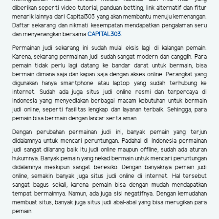
diberikan seperti video tutorial, panduan betting, link alternatif dan fitur
menarik lainnya dari Capital303 yang akan membantu menuju kemenangan.
Daftar sekarang dan nikmati kesempatan mendapatkan pengalaman seru
dan menyenangkan bersama
CAPITAL303
.
Permainan judi sekarang ini sudah mulai eksis lagi di kalangan pemain.
Karena, sekarang permainan judi sudah sangat modern dan canggih. Para
pemain tidak perlu lagi datang ke bandar darat untuk bermain, bisa
bermain dimana saja dan kapan saja dengan akses online. Perangkat yang
digunakan hanya smartphone atau laptop yang sudah terhubung ke
internet. Sudah ada juga situs judi online resmi dan terpercaya di
Indonesia yang menyediakan berbagai macam kebutuhan untuk bermain
judi online, seperti fasilitas lengkap dan layanan terbaik. Sehingga, para
pemain bisa bermain dengan lancar serta aman.
Dengan perubahan permainan judi ini, banyak pemain yang terjun
didalamnya untuk mencari peruntungan. Padahal di Indonesia permainan
judi sangat dilarang baik itu judi online maupun offline, sudah ada aturan
hukumnya. Banyak pemain yang nekad bermain untuk mencari peruntungan
didalamnya meskipun sangat beresiko. Dengan banyaknya pemain judi
online, semakin banyak juga situs judi online di internet. Hal tersebut
sangat bagus sekali, karena pemain bisa dengan mudah mendapatkan
tempat bermainnya. Namun, ada juga sisi negatifnya. Dengan kemudahan
membuat situs, banyak juga situs judi abal-abal yang bisa merugikan para
pemain.