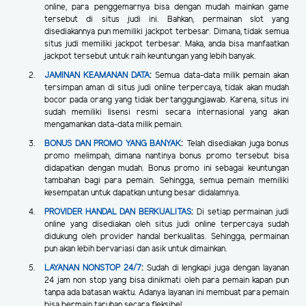
online, para penggemarnya bisa dengan mudah mainkan game
tersebut di situs judi ini. Bahkan, permainan slot yang
disediakannya pun memiliki jackpot terbesar. Dimana, tidak semua
situs judi memiliki jackpot terbesar. Maka, anda bisa manfaatkan
jackpot tersebut untuk raih keuntungan yang lebih banyak.
JAMINAN KEAMANAN DATA
:
Semua data-data milik pemain akan
tersimpan aman di situs judi online terpercaya, tidak akan mudah
bocor pada orang yang tidak bertanggungjawab. Karena, situs ini
sudah memiliki lisensi resmi secara internasional yang akan
mengamankan data-data milik pemain.
BONUS DAN PROMO YANG BANYAK
:
Telah disediakan juga bonus
promo melimpah, dimana nantinya bonus promo tersebut bisa
didapatkan dengan mudah. Bonus promo ini sebagai keuntungan
tambahan bagi para pemain. Sehingga, semua pemain memiliki
kesempatan untuk dapatkan untung besar didalamnya.
PROVIDER HANDAL DAN BERKUALITAS
:
Di setiap permainan judi
online yang disediakan oleh situs judi online terpercaya sudah
didukung oleh provider handal berkualitas. Sehingga, permainan
pun akan lebih bervariasi dan asik untuk dimainkan.
LAYANAN NONSTOP 24/7
:
Sudah di lengkapi juga dengan layanan
24 jam non stop yang bisa dinikmati oleh para pemain kapan pun
tanpa ada batasan waktu. Adanya layanan ini membuat para pemain
bisa bermain taruhan secara fleksibel.