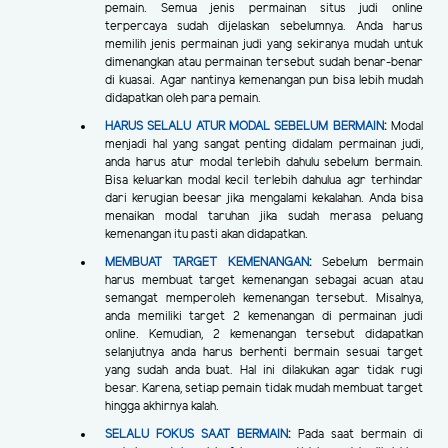
pemain. Semua jenis permainan situs judi online
terpercaya sudah dijelaskan sebelumnya. Anda harus
memilih jenis permainan judi yang sekiranya mudah untuk
dimenangkan atau permainan tersebut sudah benar-benar
di kuasai. Agar nantinya kemenangan pun bisa lebih mudah
didapatkan oleh para pemain.
HARUS SELALU ATUR MODAL SEBELUM BERMAIN
:
Modal
menjadi hal yang sangat penting didalam permainan judi,
anda harus atur modal terlebih dahulu sebelum bermain.
Bisa keluarkan modal kecil terlebih dahulua agr terhindar
dari kerugian beesar jika mengalami kekalahan. Anda bisa
menaikan modal taruhan jika sudah merasa peluang
kemenangan itu pasti akan didapatkan.
MEMBUAT TARGET KEMENANGAN
:
Sebelum bermain
harus membuat target kemenangan sebagai acuan atau
semangat memperoleh kemenangan tersebut. Misalnya,
anda memiliki target 2 kemenangan di permainan judi
online. Kemudian, 2 kemenangan tersebut didapatkan
selanjutnya anda harus berhenti bermain sesuai target
yang sudah anda buat. Hal ini dilakukan agar tidak rugi
besar. Karena, setiap pemain tidak mudah membuat target
hingga akhirnya kalah.
SELALU FOKUS SAAT BERMAIN
:
Pada saat bermain di