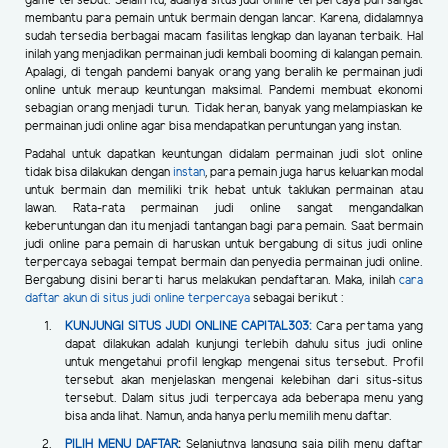
game tersebut. Selain itu, adanya situs judi online terpercaya pun sangat
membantu para pemain untuk bermain dengan lancar. Karena, didalamnya
sudah tersedia berbagai macam fasilitas lengkap dan layanan terbaik. Hal
inilah yang menjadikan permainan judi kembali booming di kalangan pemain.
Apalagi, di tengah pandemi banyak orang yang beralih ke permainan judi
online untuk meraup keuntungan maksimal. Pandemi membuat ekonomi
sebagian orang menjadi turun. Tidak heran, banyak yang melampiaskan ke
permainan judi online agar bisa mendapatkan peruntungan yang instan.
Padahal untuk dapatkan keuntungan didalam permainan judi slot online
tidak bisa dilakukan dengan
instan
, para pemain juga harus keluarkan modal
untuk bermain dan memiliki trik hebat untuk taklukan permainan atau
lawan. Rata-rata permainan judi online sangat mengandalkan
keberuntungan dan itu menjadi tantangan bagi para pemain. Saat bermain
judi online para pemain di haruskan untuk bergabung di situs judi online
terpercaya sebagai tempat bermain dan penyedia permainan judi online.
Bergabung disini berarti harus melakukan pendaftaran. Maka, inilah
cara
daftar akun di situs judi online terpercaya
sebagai berikut :
KUNJUNGI SITUS JUDI ONLINE
CAPITAL303:
Cara pertama yang
dapat dilakukan adalah kunjungi terlebih dahulu situs judi online
untuk mengetahui profil lengkap mengenai situs tersebut. Profil
tersebut akan menjelaskan mengenai kelebihan dari situs-situs
tersebut. Dalam situs judi terpercaya ada beberapa menu yang
bisa anda lihat. Namun, anda hanya perlu memilih menu daftar.
PILIH MENU DAFTAR
:
Selanjutnya langsung saja pilih menu daftar