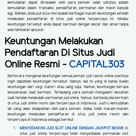
kemudahan dapat dirasakan oleh para pemain salah satunya adalah
kemudahan dalam transaksi, pendaftaran, permainan dan masih banyak
lagi. Bahkan, anda pun bisa merasakan berbagai macam keuntungan setelah
melakukan pendaftaran di situs judi online terpercaya ini. Melalui
keuntungan tersebut anda dapat bermain dengan lancar dan aman tanpa
ada hambatan apa pun.
Keuntungan Melakukan
Pendaftaran Di Situs Judi
Online Resmi -
CAPITAL303
Berbicara mengenai keuntungan semua pemain judi casino online pastinya
ingin dapatkan keuntungan tersebut. Namun, kali ini yang di bahas bukan
keuntungan dari segi materi atau uang saja. Namun, keuntungan berupa
kenyamanan saat bermain. Terkadang para pemain mengalami kesulitan
saat hendak melakukan permainan jud online. Namun, berbeda jika bermain
di situs judi online resmi dan terpercaya di Indonesia. Justru kemudahan
lah yang akan didapatkan oleh para pemain. Maka, inilah macam-macam
keuntungan melakukan pendaftaran di situs judi online resmi dan
terpercaya di Indonesia sebagai berikut :
MENYEDIAKAN JUDI SLOT ONLINE DENGAN JACKPOT BESAR
:
Di
situs judi online terpercaya telah menyediakan permainan slot