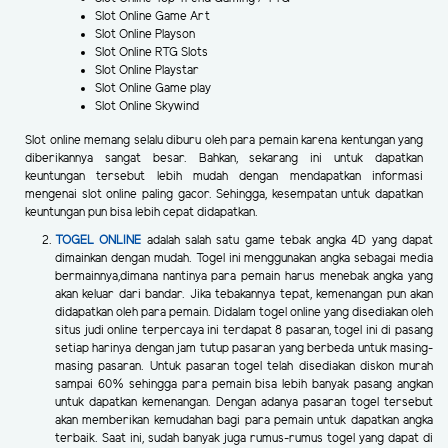
Slot Online Game Art
Slot Online Playson
Slot Online RTG Slots
Slot Online Playstar
Slot Online Game play
Slot Online Skywind
Slot online memang selalu diburu oleh para pemain karena kentungan yang
diberikannya sangat besar. Bahkan, sekarang ini untuk dapatkan
keuntungan tersebut lebih mudah dengan mendapatkan informasi
mengenai slot online paling gacor. Sehingga, kesempatan untuk dapatkan
keuntungan pun bisa lebih cepat didapatkan.
TOGEL ONLINE
adalah salah satu game tebak angka 4D yang dapat
dimainkan dengan mudah. Togel ini menggunakan angka sebagai media
bermainnya,dimana nantinya para pemain harus menebak angka yang
akan keluar dari bandar. Jika tebakannya tepat, kemenangan pun akan
didapatkan oleh para pemain. Didalam togel online yang disediakan oleh
situs judi online terpercaya ini terdapat 8 pasaran, togel ini di pasang
setiap harinya dengan jam tutup pasaran yang berbeda untuk masing-
masing pasaran. Untuk pasaran togel telah disediakan diskon murah
sampai 60% sehingga para pemain bisa lebih banyak pasang angkan
untuk dapatkan kemenangan. Dengan adanya pasaran togel tersebut
akan memberikan kemudahan bagi para pemain untuk dapatkan angka
terbaik. Saat ini, sudah banyak juga rumus-rumus togel yang dapat di