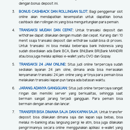
dengan bonus deposit ini.
BONUS CASHBACK DAN ROLLINGAN SLOT
:
Bagi penggemar slot
online akan mendapatkan kesempatan untuk dapatkan bonus
cashback dan rollingan ini yang bisa menguntungkan para pemain.
TRANSAKSI MUDAH DAN CEPAT
:
Untuk transaksi deposit dan
withdraw dapat dilakukan dengan mudah dan cepat. Kurang dari 10
menit ssaja transaksi deposit dan withdraw sudah bisa di proses.
Untuk transaksi ini bisa melalui beberapa bank Indonesia yang
sudah disediakan ada Bank BCA, Bank BNI,Bank BRI,Bank MANDIRI
atau bisa juga melalui aplikasi e-wallet yaitu OVO dan Gopay.
TRANSAKSI 24 JAM ONLINE
:
Situs judi online terpercaya sudah
sediakan layanan 24 jam oline, dimana anda bisa merasakan
kenyamanan transaksi 24 jam online yang artinya para pemain bisa
melakukan transaksi kapan pun tanpa ada batasan waktu.
JARANG ADANYA GANGGUAN
:
Situs judi online terpercaya sangat
ringan dan memiliki server yang berkualitas, sehingga saat
bermain sangat jarang terjadi gangguan. Para pemain bisa
bermain dengan aman dan lancar.
TRANSFER BISA DIMANA SAJA DAN KAPAN SAJA
:
Untuk transfer
deposit bisa dilakukan dimana saja dan kapan saja bebas, bisa
melalui m-banking atau langsung pergi ke atm, bisa juga dilakukan
pengirimannya secara online menggunakan aplikasi e-wallet yang