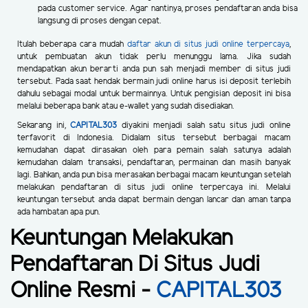
pada customer service. Agar nantinya, proses pendaftaran anda bisa
langsung di proses dengan cepat.
Itulah beberapa cara mudah
daftar akun di situs judi online terpercaya
,
untuk pembuatan akun tidak perlu menunggu lama. Jika sudah
mendapatkan akun berarti anda pun sah menjadi member di situs judi
tersebut. Pada saat hendak bermain judi online harus isi deposit terlebih
dahulu sebagai modal untuk bermainnya. Untuk pengisian deposit ini bisa
melalui beberapa bank atau e-wallet yang sudah disediakan.
Sekarang ini,
CAPITAL303
diyakini menjadi salah satu situs judi online
terfavorit di Indonesia. Didalam situs tersebut berbagai macam
kemudahan dapat dirasakan oleh para pemain salah satunya adalah
kemudahan dalam transaksi, pendaftaran, permainan dan masih banyak
lagi. Bahkan, anda pun bisa merasakan berbagai macam keuntungan setelah
melakukan pendaftaran di situs judi online terpercaya ini. Melalui
keuntungan tersebut anda dapat bermain dengan lancar dan aman tanpa
ada hambatan apa pun.
Keuntungan Melakukan
Pendaftaran Di Situs Judi
Online Resmi -
CAPITAL303