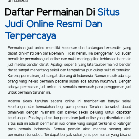
di Indonesia.
Daftar Permainan Di
Situs
Judi Online Resmi Dan
Terpercaya
Permainan judi online memiliki keseruan dan tantangan tersendiri yang
dapat dinikmati oleh para pemain. Tidak heran, jika penggemar judi sudah
beralih ke permainan judi online dan mulai meninggalkan kebiasaan bermain
judi melalui bandar darat. Apalagi, seperti yang kita tau bermain di bandar
darat sangat menantang sekali dan tempatnya pun cukup sulit di temukan.
Karena, permainan judi sangat dilarang di Indonesia. Namun, masih ada saja
orang yang nekad bermain padahal sudah ada aturan hukumnya. Dengan
adanya permainan judi online ini semakin memudah para penggemar judi
untuk bermain taruhan ini.
Adanya akses taruhan secara online ini memberikan banyak sekali
keuntungan dan kemudahan bagi para peman. Taruhan tersebut dapat
dimainkan dengan nyamann dan banyak sekali peluang untuk dapatkan
keuntungan. Pasalnya, di setiap permainan judi online yang disediakan oleh
situs judi ini adalah permainan judi online yang sangat terkenal di kalangan
para pemain Indonesia. Semua pemain akan merasa senang akan
permainan tersebut. Terdapat banyak sekali jenis permainan yang bisa di