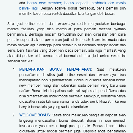
ada
bonus new member, bonus deposit, cashback dan masih
banyak lagi
. Dengan adanya bonus tersebut, para pemain pun
memiliki kesempatan untuk dapatkan keuntungan lebih besar.
Situs judi online resmi dan terpercaya sudah menyediakan berbagai
macam fasilitas yang bisa membuat para pemain merasa nyaman
bermainnya. Berbagai macam kemudahan pun akan dirasakan oleh para
pemain seperti akses permainan jadi lebih mudah, transaksi mudah dan
masih banyak lagi. Sehingga, para pemain bisa bermain dengan lancar dan
seru. Dari fasilitas yang diberikan pada pemain, ada juga manfaat yang
akan didapatkan oleh pemain saat bermain di situs judi online resmi ini
sebagai berikut :
MENDAPATKAN BONUS PENDAFTARAN
:
Saat melakukan
pendaftaran di situs judi online resmi dan terpercaya, akan
mendapatkan bonus pendaftaran. Bonus ini disebut sebagai bonus
new member yang akan diberikan pada pemain yang baru saja
daftar. Bonus ini didapatkan satu kali saja saat pendaftaran dan
bisa dimanfaatkan untuk modal bermain. Meskipun, bonusnya hanya
didapatkan satu kali saja, namun anda tidak perlu khawatir karena
banyak bonus lainnya yang sudah disediakan.
WELCOME BONUS
:
Ketika anda melakukan pengisian deposit akan
langsung mendapatkan bonus deposit. Bonus ini pun menjadi
keuntungan yang besar bagi para pemain. Bonus deposit bisa
digunakan untuk modal bermain juga. Deposit anda bertambah