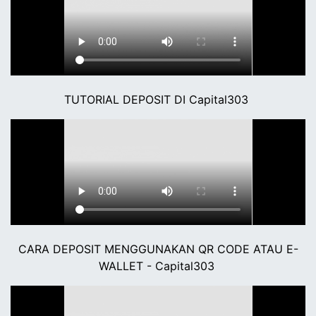
TUTORIAL DEPOSIT DI Capital303
CARA DEPOSIT MENGGUNAKAN QR CODE ATAU E-
WALLET - Capital303