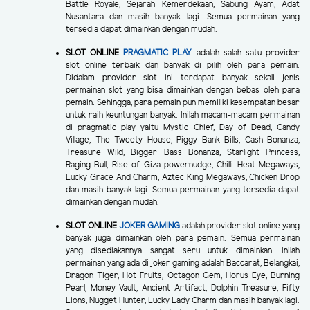
Battle Royale, Sejarah Kemerdekaan, Sabung Ayam, Adat
Nusantara dan masih banyak lagi. Semua permainan yang
tersedia dapat dimainkan dengan mudah.
SLOT ONLINE
PRAGMATIC PLAY
adalah salah satu provider
slot online terbaik dan banyak di pilih oleh para pemain.
Didalam provider slot ini terdapat banyak sekali jenis
permainan slot yang bisa dimainkan dengan bebas oleh para
pemain. Sehingga, para pemain pun memiliki kesempatan besar
untuk raih keuntungan banyak. Inilah macam-macam permainan
di pragmatic play yaitu Mystic Chief, Day of Dead, Candy
Village, The Tweety House, Piggy Bank Bills, Cash Bonanza,
Treasure Wild, Bigger Bass Bonanza, Starlight Princess,
Raging Bull, Rise of Giza powernudge, Chilli Heat Megaways,
Lucky Grace And Charm, Aztec King Megaways, Chicken Drop
dan masih banyak lagi. Semua permainan yang tersedia dapat
dimainkan dengan mudah.
SLOT ONLINE
JOKER GAMING
adalah provider slot online yang
banyak juga dimainkan oleh para pemain. Semua permainan
yang disediakannya sangat seru untuk dimainkan. Inilah
permainan yang ada di joker gaming adalah Baccarat, Belangkai,
Dragon Tiger, Hot Fruits, Octagon Gem, Horus Eye, Burning
Pearl, Money Vault, Ancient Artifact, Dolphin Treasure, Fifty
Lions, Nugget Hunter, Lucky Lady Charm dan masih banyak lagi.