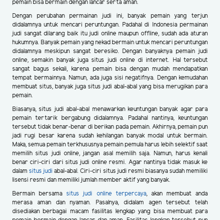
pemain bisa bermain dengan lancar serta aman.
Dengan perubahan permainan judi ini, banyak pemain yang terjun
didalamnya untuk mencari peruntungan. Padahal di Indonesia permainan
judi sangat dilarang baik itu judi online maupun offline, sudah ada aturan
hukumnya. Banyak pemain yang nekad bermain untuk mencari peruntungan
didalamnya meskipun sangat beresiko. Dengan banyaknya pemain judi
online, semakin banyak juga situs judi online di internet. Hal tersebut
sangat bagus sekali, karena pemain bisa dengan mudah mendapatkan
tempat bermainnya. Namun, ada juga sisi negatifnya. Dengan kemudahan
membuat situs, banyak juga situs judi abal-abal yang bisa merugikan para
pemain.
Biasanya, situs judi abal-abal menawarkan keuntungan banyak agar para
pemain tertarik bergabung didalamnya. Padahal nantinya, keuntungan
tersebut tidak benar-benar di berikan pada pemain. Akhirnya, pemain pun
jadi rugi besar karena sudah kehilangan banyak modal untuk bermain.
Maka, semua pemain terkhususnya pemain pemula harus lebih selektif saat
memilih situs judi online, jangan asal memilih saja. Namun, harus kenali
benar ciri-ciri dari situs judi online resmi. Agar nantinya tidak masuk ke
dalam
situs judi
abal-abal. Ciri-ciri situs judi resmi biasanya sudah memiliki
lisensi resmi dan memiliki jumlah member aktif yang banyak.
Bermain bersama
situs judi online terpercaya
, akan membuat anda
merasa aman dan nyaman. Pasalnya, didalam agen tersebut telah
disediakan berbagai macam fasilitas lengkap yang bisa membuat para