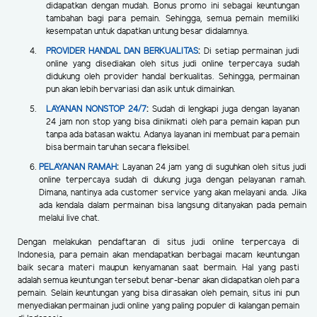
didapatkan dengan mudah. Bonus promo ini sebagai keuntungan
tambahan bagi para pemain. Sehingga, semua pemain memiliki
kesempatan untuk dapatkan untung besar didalamnya.
PROVIDER HANDAL DAN BERKUALITAS
:
Di setiap permainan judi
online yang disediakan oleh situs judi online terpercaya sudah
didukung oleh provider handal berkualitas. Sehingga, permainan
pun akan lebih bervariasi dan asik untuk dimainkan.
LAYANAN NONSTOP 24/7
:
Sudah di lengkapi juga dengan layanan
24 jam non stop yang bisa dinikmati oleh para pemain kapan pun
tanpa ada batasan waktu. Adanya layanan ini membuat para pemain
bisa bermain taruhan secara fleksibel.
PELAYANAN RAMAH
:
Layanan 24 jam yang di suguhkan oleh situs judi
online terpercaya sudah di dukung juga dengan pelayanan ramah.
Dimana, nantinya ada customer service yang akan melayani anda. Jika
ada kendala dalam permainan bisa langsung ditanyakan pada pemain
melalui live chat.
Dengan melakukan pendaftaran di situs judi online terpercaya di
Indonesia, para pemain akan mendapatkan berbagai macam keuntungan
baik secara materi maupun kenyamanan saat bermain. Hal yang pasti
adalah semua keuntungan tersebut benar-benar akan didapatkan oleh para
pemain. Selain keuntungan yang bisa dirasakan oleh pemain, situs ini pun
menyediakan permainan judi online yang paling populer di kalangan pemain