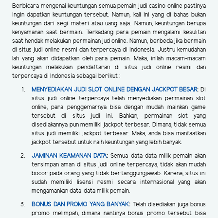
Berbicara mengenai keuntungan semua pemain judi casino online pastinya
ingin dapatkan keuntungan tersebut. Namun, kali ini yang di bahas bukan
keuntungan dari segi materi atau uang saja. Namun, keuntungan berupa
kenyamanan saat bermain. Terkadang para pemain mengalami kesulitan
saat hendak melakukan permainan jud online. Namun, berbeda jika bermain
di situs judi online resmi dan terpercaya di Indonesia. Justru kemudahan
lah yang akan didapatkan oleh para pemain. Maka, inilah macam-macam
keuntungan melakukan pendaftaran di situs judi online resmi dan
terpercaya di Indonesia sebagai berikut :
MENYEDIAKAN JUDI SLOT ONLINE DENGAN JACKPOT BESAR
:
Di
situs judi online terpercaya telah menyediakan permainan slot
online, para penggemarnya bisa dengan mudah mainkan game
tersebut di situs judi ini. Bahkan, permainan slot yang
disediakannya pun memiliki jackpot terbesar. Dimana, tidak semua
situs judi memiliki jackpot terbesar. Maka, anda bisa manfaatkan
jackpot tersebut untuk raih keuntungan yang lebih banyak.
JAMINAN KEAMANAN DATA
:
Semua data-data milik pemain akan
tersimpan aman di situs judi online terpercaya, tidak akan mudah
bocor pada orang yang tidak bertanggungjawab. Karena, situs ini
sudah memiliki lisensi resmi secara internasional yang akan
mengamankan data-data milik pemain.
BONUS DAN PROMO YANG BANYAK
:
Telah disediakan juga bonus
promo melimpah, dimana nantinya bonus promo tersebut bisa