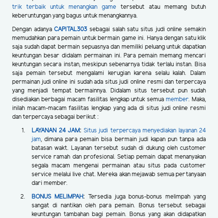
trik terbaik untuk menangkan game
tersebut atau memang butuh
keberuntungan yang bagus untuk menangkannya.
Dengan adanya
CAPITAL303
sebagai salah satu situs judi online semakin
memudahkan para pemain untuk bermain game ini. Hanya dengan satu klik
saja sudah dapat bermain sepuasnya dan memiliki peluang untuk dapatkan
keuntungan besar didalam permainan ini. Para pemain memang mencari
keuntungan secara instan, meskipun sebenarnya tidak terlalu instan. Bisa
saja pemain tersebut mengalami kerugian karena selalu kalah. Dalam
permainan judi online ini sudah ada situs judi online resmi dan terpercaya
yang menjadi tempat bermainnya. Didalam situs tersebut pun sudah
disediakan berbagai macam fasilitas lengkap untuk semua
member
. Maka,
inilah macam-macam fasilitas lengkap yang ada di situs judi online resmi
dan terpercaya sebagai berikut :
LAYANAN 24 JAM
:
Situs judi terpercaya menyediakan layanan 24
jam
, dimana para pemain bisa bermain judi kapan pun tanpa ada
batasan wakt. Layanan tersebut sudah di dukung oleh customer
service ramah dan profesional. Setiap pemain dapat menanyakan
segala macam mengenai permainan atau situs pada customer
service melalui live chat. Mereka akan mejawab semua pertanyaan
dari member.
BONUS MELIMPAH
:
Tersedia juga bonus-bonus melimpah yang
sangat di nantikan oleh para pemain. Bonus tersebut sebagai
keuntungan tambahan bagi pemain. Bonus yang akan didapatkan