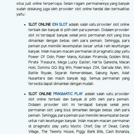
situs judi online terpercaya. Selain ragam permainannya yang banyak
sudah didukung juga oleh provider slot online handal dan berkualitas
yaitu :
SLOT ONLINE
IDN SLOT
adalah salah satu provider slot online
terbaik dan banyak di pilih oleh para pemain. Didalam provider
slot ini terdapat banyak sekali jenis permainan slot yang bisa
dimainkan dengan bebas oleh para pemain. Sehingga, para
pemain pun memiliki kesempatan besar untuk raih keuntungan
banyak. Inilah macam-macam permainan di pragmatic play yaitu
Power Of Odin, Poker Mania, Kutukan Piramida, Golden Wild,
Pirate Treasure, Mega Lucky Easter, Harta Ganesha, Macan
Hoki, Domino QQ Big Win, Pokerways 234, Garuda Man, Win
Battle Royale, Sejarah Kemerdekaan, Sabung Ayam, Adat
Nusantara dan masih banyak lagi. Semua permainan yang
tersedia dapat dimainkan dengan mudah.
SLOT ONLINE
PRAGMATIC PLAY
adalah salah satu provider
slot online terbaik dan banyak di pilih oleh para pemain.
Didalam provider slot ini terdapat banyak sekali jenis
permainan slot yang bisa dimainkan dengan bebas oleh para
pemain. Sehingga, para pemain pun memiliki kesempatan besar
untuk raih keuntungan banyak. Inilah macam-macam permainan
di pragmatic play yaitu Mystic Chief, Day of Dead, Candy
Village, The Tweety House, Piggy Bank Bills, Cash Bonanza,