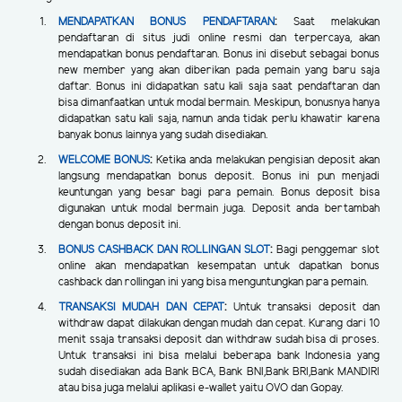
MENDAPATKAN BONUS PENDAFTARAN
:
Saat melakukan
pendaftaran di situs judi online resmi dan terpercaya, akan
mendapatkan bonus pendaftaran. Bonus ini disebut sebagai bonus
new member yang akan diberikan pada pemain yang baru saja
daftar. Bonus ini didapatkan satu kali saja saat pendaftaran dan
bisa dimanfaatkan untuk modal bermain. Meskipun, bonusnya hanya
didapatkan satu kali saja, namun anda tidak perlu khawatir karena
banyak bonus lainnya yang sudah disediakan.
WELCOME BONUS
:
Ketika anda melakukan pengisian deposit akan
langsung mendapatkan bonus deposit. Bonus ini pun menjadi
keuntungan yang besar bagi para pemain. Bonus deposit bisa
digunakan untuk modal bermain juga. Deposit anda bertambah
dengan bonus deposit ini.
BONUS CASHBACK DAN ROLLINGAN SLOT
:
Bagi penggemar slot
online akan mendapatkan kesempatan untuk dapatkan bonus
cashback dan rollingan ini yang bisa menguntungkan para pemain.
TRANSAKSI MUDAH DAN CEPAT
:
Untuk transaksi deposit dan
withdraw dapat dilakukan dengan mudah dan cepat. Kurang dari 10
menit ssaja transaksi deposit dan withdraw sudah bisa di proses.
Untuk transaksi ini bisa melalui beberapa bank Indonesia yang
sudah disediakan ada Bank BCA, Bank BNI,Bank BRI,Bank MANDIRI
atau bisa juga melalui aplikasi e-wallet yaitu OVO dan Gopay.