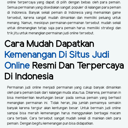
online terpercaya yang dapat di pilih dengan bebas oleh para pemain.
Semua permainan yang disediakan sangat populer di kalangan para pemain
di Indonesia. Banyak sekali pemain di Indonesia yang memainkan game
tersebut, karena sangat mudah dimainkan dan memiliki peluang untuk
menang. Namun, meskipun permainan-permainan tersebut mudah sekali
untuk dimenangkan tetap saja para pemain harus memiliki strategi dan
trik jitu untuk menangkan permainan judi online tersebut.
Cara Mudah Dapatkan
Kemenangan Di Situs Judi
Online
Resmi Dan Terpercaya
Di Indonesia
Permainan judi online menjadi permainan yang cukup banyak dimainkan
oleh para pemain baik dari kalangan muda atau tua. Dikarena, permainan in
bisa memberikan keuntungan besar pada semua pemain yang berhasil
menangkan permainan ini. Tidak heran, jika jumlah pemainnya semakin
banyak karena tergiur akan kentungan besar. Untuk bermain judi online
sampai bisa meraih kemenangan harus menggunakan berbagai macam
cara terbaik. Cara tersebut sangat mudah sekali di mainkan oleh para
pemain. Dengan begitu kemenangan pun bisa didapatkan.