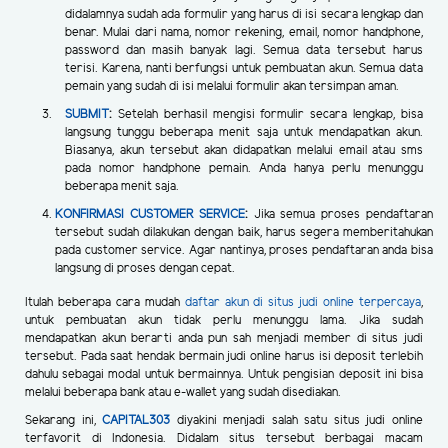
didalamnya sudah ada formulir yang harus di isi secara lengkap dan
benar. Mulai dari nama, nomor rekening, email, nomor handphone,
password dan masih banyak lagi. Semua data tersebut harus
terisi. Karena, nanti berfungsi untuk pembuatan akun. Semua data
pemain yang sudah di isi melalui formulir akan tersimpan aman.
SUBMIT
:
Setelah berhasil mengisi formulir secara lengkap, bisa
langsung tunggu beberapa menit saja untuk mendapatkan akun.
Biasanya, akun tersebut akan didapatkan melalui email atau sms
pada nomor handphone pemain. Anda hanya perlu menunggu
beberapa menit saja.
KONFIRMASI CUSTOMER SERVICE
:
Jika semua proses pendaftaran
tersebut sudah dilakukan dengan baik, harus segera memberitahukan
pada customer service. Agar nantinya, proses pendaftaran anda bisa
langsung di proses dengan cepat.
Itulah beberapa cara mudah
daftar akun di situs judi online terpercaya
,
untuk pembuatan akun tidak perlu menunggu lama. Jika sudah
mendapatkan akun berarti anda pun sah menjadi member di situs judi
tersebut. Pada saat hendak bermain judi online harus isi deposit terlebih
dahulu sebagai modal untuk bermainnya. Untuk pengisian deposit ini bisa
melalui beberapa bank atau e-wallet yang sudah disediakan.
Sekarang ini,
CAPITAL303
diyakini menjadi salah satu situs judi online
terfavorit di Indonesia. Didalam situs tersebut berbagai macam