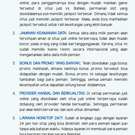
online, para penggemarnya bisa dengan mudah mainkan game
tersebut di situs judi ini. Bahkan, permainan slot yang
disediakannya pun memiliki jackpot terbesar. Dimana, tidak semua
situs judi memiliki jackpot terbesar. Maka, anda bisa manfaatkan
jackpot tersebut untuk raih keuntungan yang lebih banyak.
JAMINAN KEAMANAN DATA
:
Semua data-data milik pemain akan
tersimpan aman di situs judi online terpercaya, tidak akan mudah
bocor pada orang yang tidak bertanggungjawab. Karena, situs ini
sudah memiliki lisensi resmi secara internasional yang akan
mengamankan data-data milik pemain.
BONUS DAN PROMO YANG BANYAK
:
Telah disediakan juga bonus
promo melimpah, dimana nantinya bonus promo tersebut bisa
didapatkan dengan mudah. Bonus promo ini sebagai keuntungan
tambahan bagi para pemain. Sehingga, semua pemain memiliki
kesempatan untuk dapatkan untung besar didalamnya.
PROVIDER HANDAL DAN BERKUALITAS
:
Di setiap permainan judi
online yang disediakan oleh situs judi online terpercaya sudah
didukung oleh provider handal berkualitas. Sehingga, permainan
pun akan lebih bervariasi dan asik untuk dimainkan.
LAYANAN NONSTOP 24/7
:
Sudah di lengkapi juga dengan layanan
24 jam non stop yang bisa dinikmati oleh para pemain kapan pun
tanpa ada batasan waktu. Adanya layanan ini membuat para pemain
bisa bermain taruhan secara fleksibel.