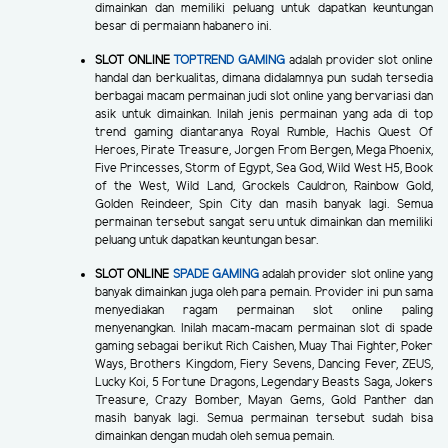
dimainkan dan memiliki peluang untuk dapatkan keuntungan
besar di permaiann habanero ini.
SLOT ONLINE
TOPTREND GAMING
adalah provider slot online
handal dan berkualitas, dimana didalamnya pun sudah tersedia
berbagai macam permainan judi slot online yang bervariasi dan
asik untuk dimainkan. Inilah jenis permainan yang ada di top
trend gaming diantaranya Royal Rumble, Hachis Quest Of
Heroes, Pirate Treasure, Jorgen From Bergen, Mega Phoenix,
Five Princesses, Storm of Egypt, Sea God, Wild West H5, Book
of the West, Wild Land, Grockels Cauldron, Rainbow Gold,
Golden Reindeer, Spin City dan masih banyak lagi. Semua
permainan tersebut sangat seru untuk dimainkan dan memiliki
peluang untuk dapatkan keuntungan besar.
SLOT ONLINE
SPADE GAMING
adalah provider slot online yang
banyak dimainkan juga oleh para pemain. Provider ini pun sama
menyediakan ragam permainan slot online paling
menyenangkan. Inilah macam-macam permainan slot di spade
gaming sebagai berikut Rich Caishen, Muay Thai Fighter, Poker
Ways, Brothers Kingdom, Fiery Sevens, Dancing Fever, ZEUS,
Lucky Koi, 5 Fortune Dragons, Legendary Beasts Saga, Jokers
Treasure, Crazy Bomber, Mayan Gems, Gold Panther dan
masih banyak lagi. Semua permainan tersebut sudah bisa
dimainkan dengan mudah oleh semua pemain.