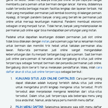
game tersebut. Selain itu, adanya situs judi online terpercaya pun sangat
membantu para pemain untuk bermain dengan lancar. Karena, didalamnya
sudah tersedia berbagai macam fasilitas lengkap dan layanan terbaik. Hal
inilah yang menjadikan permainan judi kembali booming di kalangan pemain.
Apalagi, di tengah pandemi banyak orang yang beralih ke permainan judi
online untuk meraup keuntungan maksimal. Pandemi membuat ekonomi
sebagian orang menjadi turun. Tidak heran, banyak yang melampiaskan ke
permainan judi online agar bisa mendapatkan peruntungan yang instan.
Padahal untuk dapatkan keuntungan didalam permainan judi slot online
tidak bisa dilakukan dengan
instan
, para pemain juga harus keluarkan modal
untuk bermain dan memiliki trik hebat untuk taklukan permainan atau
lawan. Rata-rata permainan judi online sangat mengandalkan
keberuntungan dan itu menjadi tantangan bagi para pemain. Saat bermain
judi online para pemain di haruskan untuk bergabung di situs judi online
terpercaya sebagai tempat bermain dan penyedia permainan judi online.
Bergabung disini berarti harus melakukan pendaftaran. Maka, inilah
cara
daftar akun di situs judi online terpercaya
sebagai berikut :
KUNJUNGI SITUS JUDI ONLINE
CAPITAL303:
Cara pertama yang
dapat dilakukan adalah kunjungi terlebih dahulu situs judi online
untuk mengetahui profil lengkap mengenai situs tersebut. Profil
tersebut akan menjelaskan mengenai kelebihan dari situs-situs
tersebut. Dalam situs judi terpercaya ada beberapa menu yang
bisa anda lihat. Namun, anda hanya perlu memilih menu daftar.
PILIH MENU DAFTAR
:
Selanjutnya langsung saja pilih menu daftar