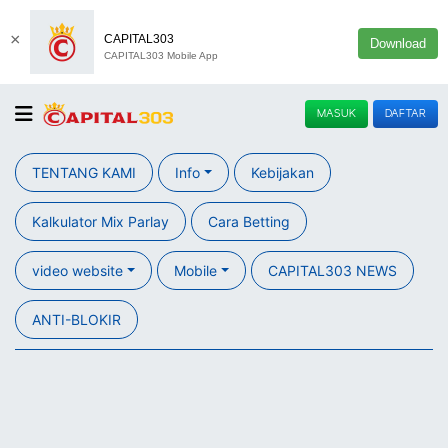
×
CAPITAL303
Download
CAPITAL303 Mobile App
MASUK
DAFTAR
TENTANG KAMI
Info
Kebijakan
Kalkulator Mix Parlay
Cara Betting
video website
Mobile
CAPITAL303 NEWS
ANTI-BLOKIR