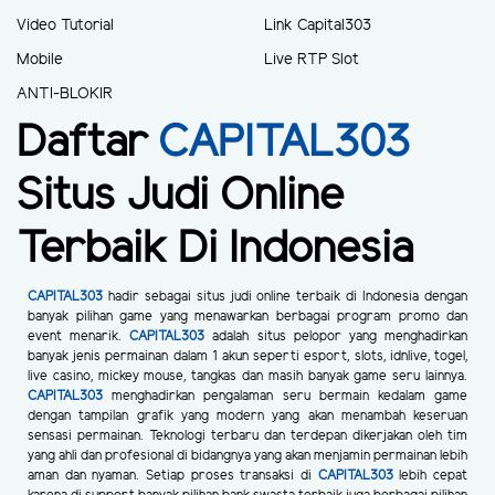
Video Tutorial
Link Capital303
Mobile
Live RTP Slot
ANTI-BLOKIR
Daftar
CAPITAL303
Situs Judi Online
Terbaik Di Indonesia
CAPITAL303
hadir sebagai situs judi online terbaik di Indonesia dengan
banyak pilihan game yang menawarkan berbagai program promo dan
event menarik.
CAPITAL303
adalah situs pelopor yang menghadirkan
banyak jenis permainan dalam 1 akun seperti esport, slots, idnlive, togel,
live casino, mickey mouse, tangkas dan masih banyak game seru lainnya.
CAPITAL303
menghadirkan pengalaman seru bermain kedalam game
dengan tampilan grafik yang modern yang akan menambah keseruan
sensasi permainan. Teknologi terbaru dan terdepan dikerjakan oleh tim
yang ahli dan profesional di bidangnya yang akan menjamin permainan lebih
aman dan nyaman. Setiap proses transaksi di
CAPITAL303
lebih cepat