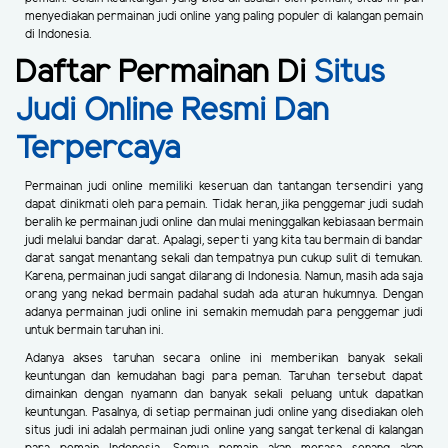
menyediakan permainan judi online yang paling populer di kalangan pemain
di Indonesia.
Daftar Permainan Di
Situs
Judi Online Resmi Dan
Terpercaya
Permainan judi online memiliki keseruan dan tantangan tersendiri yang
dapat dinikmati oleh para pemain. Tidak heran, jika penggemar judi sudah
beralih ke permainan judi online dan mulai meninggalkan kebiasaan bermain
judi melalui bandar darat. Apalagi, seperti yang kita tau bermain di bandar
darat sangat menantang sekali dan tempatnya pun cukup sulit di temukan.
Karena, permainan judi sangat dilarang di Indonesia. Namun, masih ada saja
orang yang nekad bermain padahal sudah ada aturan hukumnya. Dengan
adanya permainan judi online ini semakin memudah para penggemar judi
untuk bermain taruhan ini.
Adanya akses taruhan secara online ini memberikan banyak sekali
keuntungan dan kemudahan bagi para peman. Taruhan tersebut dapat
dimainkan dengan nyamann dan banyak sekali peluang untuk dapatkan
keuntungan. Pasalnya, di setiap permainan judi online yang disediakan oleh
situs judi ini adalah permainan judi online yang sangat terkenal di kalangan