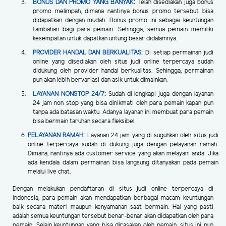
BONUS DAN PROMO YANG BANYAK
:
Telah disediakan juga bonus
promo melimpah, dimana nantinya bonus promo tersebut bisa
didapatkan dengan mudah. Bonus promo ini sebagai keuntungan
tambahan bagi para pemain. Sehingga, semua pemain memiliki
kesempatan untuk dapatkan untung besar didalamnya.
PROVIDER HANDAL DAN BERKUALITAS
:
Di setiap permainan judi
online yang disediakan oleh situs judi online terpercaya sudah
didukung oleh provider handal berkualitas. Sehingga, permainan
pun akan lebih bervariasi dan asik untuk dimainkan.
LAYANAN NONSTOP 24/7
:
Sudah di lengkapi juga dengan layanan
24 jam non stop yang bisa dinikmati oleh para pemain kapan pun
tanpa ada batasan waktu. Adanya layanan ini membuat para pemain
bisa bermain taruhan secara fleksibel.
PELAYANAN RAMAH
:
Layanan 24 jam yang di suguhkan oleh situs judi
online terpercaya sudah di dukung juga dengan pelayanan ramah.
Dimana, nantinya ada customer service yang akan melayani anda. Jika
ada kendala dalam permainan bisa langsung ditanyakan pada pemain
melalui live chat.
Dengan melakukan pendaftaran di situs judi online terpercaya di
Indonesia, para pemain akan mendapatkan berbagai macam keuntungan
baik secara materi maupun kenyamanan saat bermain. Hal yang pasti
adalah semua keuntungan tersebut benar-benar akan didapatkan oleh para
pemain. Selain keuntungan yang bisa dirasakan oleh pemain, situs ini pun