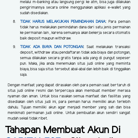
melalui m-banking atau langsung pergi ke atm, bisa juga dilakukan
pengirimannya secara online menggunakan aplikasi e-wallet yang
sudah disediakan.
TIDAK HARUS MELAKUKAN PEMINDAHAN DANA
:
Para pemain
tidak harus melakukan pemindahan dana dari satu jenis permainan
ke permainan lain , karena semuanya akan bekerja secara otomatis
baik deposit maupun withdraw.
TIDAK ADA BIAYA DAN POTONGAN
:
Saat melakukan transaksi
deposit, withdraw atau pendaftaran tidak ada biaya dan potongan,
semua dilakukan secara gratis tanpa ada yang di pungut sepeser
pun. Maka, jika anda menemukan situs judi online yang meminta
biaya, bisa saja situs tersebut abal-abal dan lebih baik di tinggalkan
saja.
Dengan manfaat yang dapat dirasakan oleh para pemain saat bertaruh di
situs judi online resmi dan terpercaya akan membuat member merasa
nyaman dan aman. Untuk bisa rasakan semua manfaat dan fasilitas yang
disediakan oleh situs judi ini, para pemain harus memiliki akun terlebih
dahulu. Tujuan memiliki akun agar menjadi member yang sah dan bisa
menikmati permainan judi online. Untuk pembuatan akun sendiri sangat
mudah sekali tidak ribet.
Tahapan Membuat Akun Di