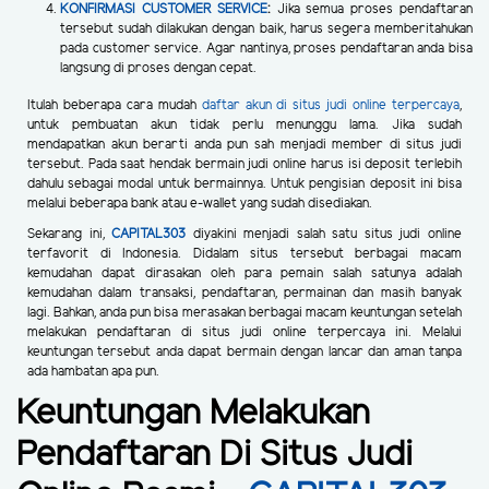
KONFIRMASI CUSTOMER SERVICE
:
Jika semua proses pendaftaran
tersebut sudah dilakukan dengan baik, harus segera memberitahukan
pada customer service. Agar nantinya, proses pendaftaran anda bisa
langsung di proses dengan cepat.
Itulah beberapa cara mudah
daftar akun di situs judi online terpercaya
,
untuk pembuatan akun tidak perlu menunggu lama. Jika sudah
mendapatkan akun berarti anda pun sah menjadi member di situs judi
tersebut. Pada saat hendak bermain judi online harus isi deposit terlebih
dahulu sebagai modal untuk bermainnya. Untuk pengisian deposit ini bisa
melalui beberapa bank atau e-wallet yang sudah disediakan.
Sekarang ini,
CAPITAL303
diyakini menjadi salah satu situs judi online
terfavorit di Indonesia. Didalam situs tersebut berbagai macam
kemudahan dapat dirasakan oleh para pemain salah satunya adalah
kemudahan dalam transaksi, pendaftaran, permainan dan masih banyak
lagi. Bahkan, anda pun bisa merasakan berbagai macam keuntungan setelah
melakukan pendaftaran di situs judi online terpercaya ini. Melalui
keuntungan tersebut anda dapat bermain dengan lancar dan aman tanpa
ada hambatan apa pun.
Keuntungan Melakukan
Pendaftaran Di Situs Judi