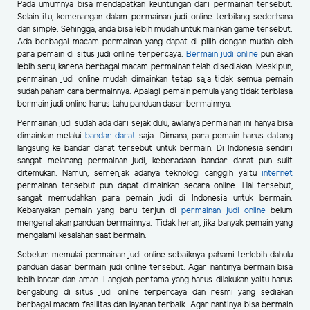
Pada umumnya bisa mendapatkan keuntungan dari permainan tersebut.
Selain itu, kemenangan dalam permainan judi online terbilang sederhana
dan simple. Sehingga, anda bisa lebih mudah untuk mainkan game tersebut.
Ada berbagai macam permainan yang dapat di pilih dengan mudah oleh
para pemain di situs judi online terpercaya.
Bermain judi online
pun akan
lebih seru, karena berbagai macam permainan telah disediakan. Meskipun,
permainan judi online mudah dimainkan tetap saja tidak semua pemain
sudah paham cara bermainnya. Apalagi pemain pemula yang tidak terbiasa
bermain judi online harus tahu panduan dasar bermainnya.
Permainan judi sudah ada dari sejak dulu, awlanya permainan ini hanya bisa
dimainkan melalui
bandar darat
saja. Dimana, para pemain harus datang
langsung ke bandar darat tersebut untuk bermain. Di Indonesia sendiri
sangat melarang permainan judi, keberadaan bandar darat pun sulit
ditemukan. Namun, semenjak adanya teknologi canggih yaitu
internet
permainan tersebut pun dapat dimainkan secara online. Hal tersebut,
sangat memudahkan para pemain judi di Indonesia untuk bermain.
Kebanyakan pemain yang baru terjun di
permainan judi online
belum
mengenal akan panduan bermainnya. Tidak heran, jika banyak pemain yang
mengalami kesalahan saat bermain.
Sebelum memulai permainan judi online sebaiknya pahami terlebih dahulu
panduan dasar bermain judi online tersebut. Agar nantinya bermain bisa
lebih lancar dan aman. Langkah pertama yang harus dilakukan yaitu harus
bergabung di situs judi online terpercaya dan resmi yang sediakan
berbagai macam fasilitas dan layanan terbaik. Agar nantinya bisa bermain