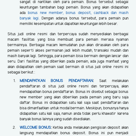
sangat di nantikan oleh para pemain. Bonus tersebut sebagai
keuntungan tambahan bagi pemain. Bonus yang akan didapatkan
ada
bonus new member, bonus deposit, cashback dan masih
banyak lagi
. Dengan adanya bonus tersebut, para pemain pun
memiliki kesempatan untuk dapatkan keuntungan lebih besar.
Situs judi online resmi dan terpercaya sudah menyediakan berbagai
macam fasilitas yang bisa membuat para pemain merasa nyaman
bermainnya. Berbagai macam kemudahan pun akan dirasakan oleh para
pemain seperti akses permainan jadi lebih mudah, transaksi mudah dan
masih banyak lagi. Sehingga, para pemain bisa bermain dengan lancar dan
seru. Dari fasilitas yang diberikan pada pemain, ada juga manfaat yang
akan didapatkan oleh pemain saat bermain di situs judi online resmi ini
sebagai berikut :
MENDAPATKAN BONUS PENDAFTARAN
:
Saat melakukan
pendaftaran di situs judi online resmi dan terpercaya, akan
mendapatkan bonus pendaftaran. Bonus ini disebut sebagai bonus
new member yang akan diberikan pada pemain yang baru saja
daftar. Bonus ini didapatkan satu kali saja saat pendaftaran dan
bisa dimanfaatkan untuk modal bermain. Meskipun, bonusnya hanya
didapatkan satu kali saja, namun anda tidak perlu khawatir karena
banyak bonus lainnya yang sudah disediakan.
WELCOME BONUS
:
Ketika anda melakukan pengisian deposit akan
langsung mendapatkan bonus deposit. Bonus ini pun menjadi