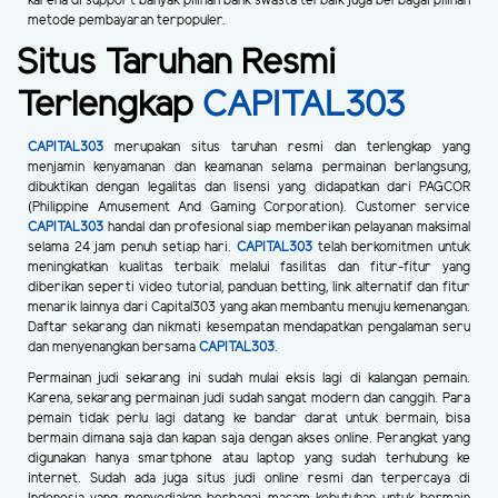
karena di support banyak pilihan bank swasta terbaik juga berbagai pilihan
metode pembayaran terpopuler.
Situs Taruhan Resmi
Terlengkap
CAPITAL303
CAPITAL303
merupakan situs taruhan resmi dan terlengkap yang
menjamin kenyamanan dan keamanan selama permainan berlangsung,
dibuktikan dengan legalitas dan lisensi yang didapatkan dari PAGCOR
(Philippine Amusement And Gaming Corporation). Customer service
CAPITAL303
handal dan profesional siap memberikan pelayanan maksimal
selama 24 jam penuh setiap hari.
CAPITAL303
telah berkomitmen untuk
meningkatkan kualitas terbaik melalui fasilitas dan fitur-fitur yang
diberikan seperti video tutorial, panduan betting, link alternatif dan fitur
menarik lainnya dari Capital303 yang akan membantu menuju kemenangan.
Daftar sekarang dan nikmati kesempatan mendapatkan pengalaman seru
dan menyenangkan bersama
CAPITAL303
.
Permainan judi sekarang ini sudah mulai eksis lagi di kalangan pemain.
Karena, sekarang permainan judi sudah sangat modern dan canggih. Para
pemain tidak perlu lagi datang ke bandar darat untuk bermain, bisa
bermain dimana saja dan kapan saja dengan akses online. Perangkat yang
digunakan hanya smartphone atau laptop yang sudah terhubung ke
internet. Sudah ada juga situs judi online resmi dan terpercaya di