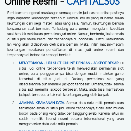
Online Resmi -
CAPITAL303
Berbicara mengenai keuntungan semua pemain judi casino online pastinya
ingin dapatkan keuntungan tersebut. Namun, kali ini yang di bahas bukan
keuntungan dari segi materi atau uang saja. Namun, keuntungan berupa
kenyamanan saat bermain. Terkadang para pemain mengalami kesulitan
saat hendak melakukan permainan jud online. Namun, berbeda jika bermain
di situs judi online resmi dan terpercaya di Indonesia. Justru kemudahan
lah yang akan didapatkan oleh para pemain. Maka, inilah macam-macam
keuntungan melakukan pendaftaran di situs judi online resmi dan
terpercaya di Indonesia sebagai berikut :
MENYEDIAKAN JUDI SLOT ONLINE DENGAN JACKPOT BESAR
:
Di
situs judi online terpercaya telah menyediakan permainan slot
online, para penggemarnya bisa dengan mudah mainkan game
tersebut di situs judi ini. Bahkan, permainan slot yang
disediakannya pun memiliki jackpot terbesar. Dimana, tidak semua
situs judi memiliki jackpot terbesar. Maka, anda bisa manfaatkan
jackpot tersebut untuk raih keuntungan yang lebih banyak.
JAMINAN KEAMANAN DATA
:
Semua data-data milik pemain akan
tersimpan aman di situs judi online terpercaya, tidak akan mudah
bocor pada orang yang tidak bertanggungjawab. Karena, situs ini
sudah memiliki lisensi resmi secara internasional yang akan
mengamankan data-data milik pemain.