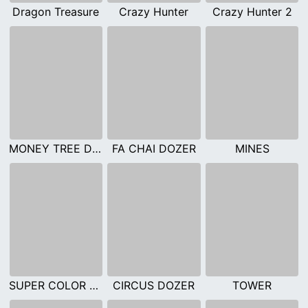
Dragon Treasure
Crazy Hunter
Crazy Hunter 2
MONEY TREE DOZER
FA CHAI DOZER
MINES
SUPER COLOR GAME
CIRCUS DOZER
TOWER