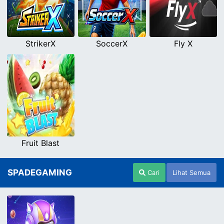
StrikerX
SoccerX
Fly X
Fruit Blast
SPADEGAMING
Cari
Lihat Semua