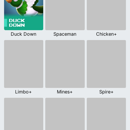
Duck Down
Spaceman
Chicken+
Limbo+
Mines+
Spire+