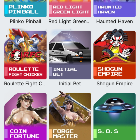
Plinko Pinball
Red Light Green Light
Haunted Haven
Roulette Fight Chicken
Initial Bet
Shogun Empire