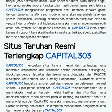
banyak jenis permainan dalam 1 akun seperti esport, slots, idnlive, togel,
live casino, mickey mouse, tangkas dan masih banyak game seru lainnya.
CAPITAL303
menghadirkan pengalaman seru bermain kedalam game
dengan tampilan grafik yang modern yang akan menambah keseruan
sensasi permainan. Teknologi terbaru dan terdepan dikerjakan oleh tim
yang ahli dan profesional di bidangnya yang akan menjamin permainan lebih
aman dan nyaman. Setiap proses transaksi di
CAPITAL303
lebih cepat
karena di support banyak pilihan bank swasta terbaik juga berbagai pilihan
metode pembayaran terpopuler.
Situs Taruhan Resmi
Terlengkap
CAPITAL303
CAPITAL303
merupakan situs taruhan resmi dan terlengkap yang
menjamin kenyamanan dan keamanan selama permainan berlangsung,
dibuktikan dengan legalitas dan lisensi yang didapatkan dari PAGCOR
(Philippine Amusement And Gaming Corporation). Customer service
CAPITAL303
handal dan profesional siap memberikan pelayanan maksimal
selama 24 jam penuh setiap hari.
CAPITAL303
telah berkomitmen untuk
meningkatkan kualitas terbaik melalui fasilitas dan fitur-fitur yang
diberikan seperti video tutorial, panduan betting, link alternatif dan fitur
menarik lainnya dari Capital303 yang akan membantu menuju kemenangan.
Daftar sekarang dan nikmati kesempatan mendapatkan pengalaman seru
dan menyenangkan bersama
CAPITAL303
.