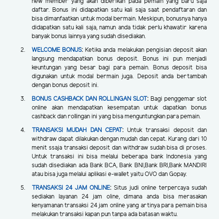
new member yang akan diberikan pada pemain yang baru saja
daftar. Bonus ini didapatkan satu kali saja saat pendaftaran dan
bisa dimanfaatkan untuk modal bermain. Meskipun, bonusnya hanya
didapatkan satu kali saja, namun anda tidak perlu khawatir karena
banyak bonus lainnya yang sudah disediakan.
WELCOME BONUS
:
Ketika anda melakukan pengisian deposit akan
langsung mendapatkan bonus deposit. Bonus ini pun menjadi
keuntungan yang besar bagi para pemain. Bonus deposit bisa
digunakan untuk modal bermain juga. Deposit anda bertambah
dengan bonus deposit ini.
BONUS CASHBACK DAN ROLLINGAN SLOT
:
Bagi penggemar slot
online akan mendapatkan kesempatan untuk dapatkan bonus
cashback dan rollingan ini yang bisa menguntungkan para pemain.
TRANSAKSI MUDAH DAN CEPAT
:
Untuk transaksi deposit dan
withdraw dapat dilakukan dengan mudah dan cepat. Kurang dari 10
menit ssaja transaksi deposit dan withdraw sudah bisa di proses.
Untuk transaksi ini bisa melalui beberapa bank Indonesia yang
sudah disediakan ada Bank BCA, Bank BNI,Bank BRI,Bank MANDIRI
atau bisa juga melalui aplikasi e-wallet yaitu OVO dan Gopay.
TRANSAKSI 24 JAM ONLINE
:
Situs judi online terpercaya sudah
sediakan layanan 24 jam oline, dimana anda bisa merasakan
kenyamanan transaksi 24 jam online yang artinya para pemain bisa
melakukan transaksi kapan pun tanpa ada batasan waktu.