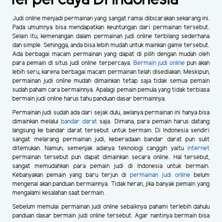
Terpercaya Di Indonesia
Judi online menjadi permainan yang sangat ramai dibicarakan sekarang ini.
Pada umumnya bisa mendapatkan keuntungan dari permainan tersebut.
Selain itu, kemenangan dalam permainan judi online terbilang sederhana
dan simple. Sehingga, anda bisa lebih mudah untuk mainkan game tersebut.
Ada berbagai macam permainan yang dapat di pilih dengan mudah oleh
para pemain di situs judi online terpercaya.
Bermain judi online
pun akan
lebih seru, karena berbagai macam permainan telah disediakan. Meskipun,
permainan judi online mudah dimainkan tetap saja tidak semua pemain
sudah paham cara bermainnya. Apalagi pemain pemula yang tidak terbiasa
bermain judi online harus tahu panduan dasar bermainnya.
Permainan judi sudah ada dari sejak dulu, awlanya permainan ini hanya bisa
dimainkan melalui
bandar darat
saja. Dimana, para pemain harus datang
langsung ke bandar darat tersebut untuk bermain. Di Indonesia sendiri
sangat melarang permainan judi, keberadaan bandar darat pun sulit
ditemukan. Namun, semenjak adanya teknologi canggih yaitu
internet
permainan tersebut pun dapat dimainkan secara online. Hal tersebut,
sangat memudahkan para pemain judi di Indonesia untuk bermain.
Kebanyakan pemain yang baru terjun di
permainan judi online
belum
mengenal akan panduan bermainnya. Tidak heran, jika banyak pemain yang
mengalami kesalahan saat bermain.
Sebelum memulai permainan judi online sebaiknya pahami terlebih dahulu
panduan dasar bermain judi online tersebut. Agar nantinya bermain bisa