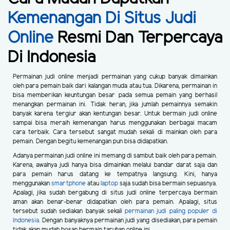
Kemenangan Di Situs Judi
Online
Resmi Dan Terpercaya
Di Indonesia
Permainan judi online menjadi permainan yang cukup banyak dimainkan
oleh para pemain baik dari kalangan muda atau tua. Dikarena, permainan in
bisa memberikan keuntungan besar pada semua pemain yang berhasil
menangkan permainan ini. Tidak heran, jika jumlah pemainnya semakin
banyak karena tergiur akan kentungan besar. Untuk bermain judi online
sampai bisa meraih kemenangan harus menggunakan berbagai macam
cara terbaik. Cara tersebut sangat mudah sekali di mainkan oleh para
pemain. Dengan begitu kemenangan pun bisa didapatkan.
Adanya permainan judi online ini memang di sambut baik oleh para pemain.
Karena, awalnya judi hanya bisa dimainkan melalui bandar darat saja dan
para pemain harus datang ke tempatnya langsung. Kini, hanya
menggunakan
smartphone
atau
laptop
saja sudah bisa bermain sepuasnya.
Apalagi, jika sudah bergabung di situs judi online terpercaya bermain
aman akan benar-benar didapatkan oleh para pemain. Apalagi, situs
tersebut sudah sediakan banyak sekali
permainan judi paling populer di
Indonesia
. Dengan banyaknya permainan judi yang disediakan, para pemain
tidak akan mudah bosan bermain taruhan online ini.