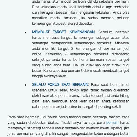
anda harus atur modal terlebih dahulu sebelum bermain.
Bisa keluarkan modal kecil terlebih dahulua agr terhindar
dari kerugian beesar jika mengalami kekalahan. Anda bisa
menaikan modal taruhan jika sudah merasa peluang
kemenangan itu pasti akan didapatkan.
MEMBUAT TARGET KEMENANGAN
:
Sebelum bermain
harus membuat target kemenangan sebagai acuan atau
semangat memperoleh kemenangan tersebut. Misalnya,
anda memiliki target 2 kemenangan di permainan judi
online. Kemudian, 2 kemenangan tersebut didapatkan
selanjutnya anda harus berhenti bermain sesuai target
yang sudah anda buat. Hal ini dilakukan agar tidak rugi
besar. Karena, setiap pemain tidak mudah membuat target
hingga akhirnya kalah.
SELALU FOKUS SAAT BERMAIN
:
Pada saat bermain di
usahakan untuk selalu fokus agar tidak mudah dikalahkan
oleh lawan atau permainannya. Jika konsentrasi anda hilang
pasti akan membuat anda kalah besar. Maka, kefokusan
dalam permainan judi online ini sangat di penting sekali.
Pada saat bermain judi online harus menggunakan berbagai macam cara
yang sudah disebutkan diatas. Tidak hanya itu saja para
pemain
harus
mempunyai strategi terbaik untuk bermain dan kalahkan lawan. Apalagi, jika
jenis permainan yang di pilih sangat mengendalakn keberuntungan butuh