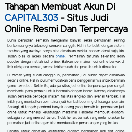
Tahapan Membuat Akun Di
CAPITAL303
- Situs Judi
Online Resmi Dan Terpercaya
Dunia perjudian semakin mengalami banyak sekali perubahan seiring
berkembangnya teknologi semakin canggih. Hal ini terbukti dengan sistem
taruhan yang awalnya hanya bisa dimainkan melalui bandar darat saja, kini
sudah bisa di akses secara
online
. Permainan taruhan sekarang lebih
populer dengan istilah judi online. Bahkan, permainan judi online banyak di
lirik oleh para pemain, karena lebih mudah dan praktis untuk dimainkan.
Di zaman yang sudah canggih ini, permainan judi sudah dapat dimainkan
secara online. Hal ini pun, memudahkan para penggemarnya untuk bermain
game tersebut. Selain itu, adanya situs judi online terpercaya pun sangat
membantu para pemain untuk bermain dengan lancar. Karena, didalamnya
sudah tersedia berbagai macam fasilitas lengkap dan layanan terbaik. Hal
inilah yang menjadikan permainan judi kembali booming di kalangan pemain.
Apalagi, di tengah pandemi banyak orang yang beralih ke permainan judi
online untuk meraup keuntungan maksimal. Pandemi membuat ekonomi
sebagian orang menjadi turun. Tidak heran, banyak yang melampiaskan ke
permainan judi online agar bisa mendapatkan peruntungan yang instan.
Padahal untuk dapatkan keuntungan didalam permainan judi slot online