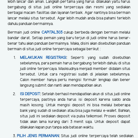
lebih lancar dan aman. Langkah pertama yang harus dilakukan yaitu harus
bergabung di situs judi online terpercaya dan resmi yang sediakan
berbagai macam fasilitas dan layanan terbaik. Agar nantinya bisa bermain
lancar melalui situs tersebut. Agar lebih mudah anda bisa pahami terlebih
dahulu panduan bermainnya.
Bermain judi online
CAPITAL303
cukup berbeda dengan bermain melalui
bandar darat. Setiap pemain yang baru terjun di judi online harus benar-
benar tahu akan panduan bermainnya. Maka, disini akan disebutkan panduan
bermain di situs judi online terpercaya sebagai berikut :
MELAKUKAN REGISTRASI
:
Seperti yang sudah disebutkan
sebelumnya, para pemain harus bergabung terlebih dahulu di situs
judi online terpercaya. Masksudnya menjadi member didalam situs
tersebut. Untuk cara registrasi sudah di jelaskan sebelumnya.
Calon member hanya perlu mengisi formulir lengkap dan bener
langsung submit dan nanti akan mendapatkan akun.
ISI DEPOSIT
:
Setelah berhasil mendapatkan akun di situs judi online
terpercaya, pastinya anda harus isi deposit karena saldo anda
masih kosong. Untuk mengisi deposit ini bisa melalui beberapa
bank yang sudah di sediakan atau bisa juga melalui e-wallet. Bahkan,
situs judi ini sediakan deposit via pulsa telkomsel. Proses deposit
tidak akan lama kurang dari 3 menit saja. Untuk deposit dapat
dilakukan kapan pun tanpa ada batasan waktu.
PILIH JENIS PERMAINAN
:
Situs judi online terpercaya telah sediakan