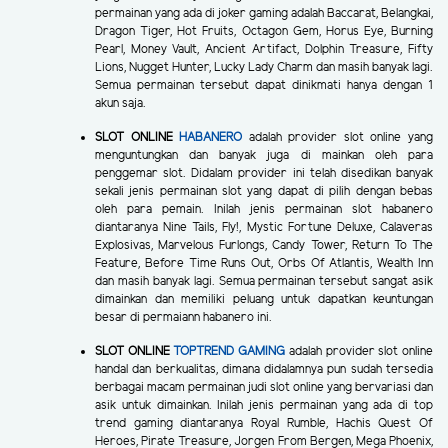
permainan yang ada di joker gaming adalah Baccarat, Belangkai,
Dragon Tiger, Hot Fruits, Octagon Gem, Horus Eye, Burning
Pearl, Money Vault, Ancient Artifact, Dolphin Treasure, Fifty
Lions, Nugget Hunter, Lucky Lady Charm dan masih banyak lagi.
Semua permainan tersebut dapat dinikmati hanya dengan 1
akun saja.
SLOT ONLINE
HABANERO
adalah provider slot online yang
menguntungkan dan banyak juga di mainkan oleh para
penggemar slot. Didalam provider ini telah disedikan banyak
sekali jenis permainan slot yang dapat di pilih dengan bebas
oleh para pemain. Inilah jenis permainan slot habanero
diantaranya Nine Tails, Fly!, Mystic Fortune Deluxe, Calaveras
Explosivas, Marvelous Furlongs, Candy Tower, Return To The
Feature, Before Time Runs Out, Orbs Of Atlantis, Wealth Inn
dan masih banyak lagi. Semua permainan tersebut sangat asik
dimainkan dan memiliki peluang untuk dapatkan keuntungan
besar di permaiann habanero ini.
SLOT ONLINE
TOPTREND GAMING
adalah provider slot online
handal dan berkualitas, dimana didalamnya pun sudah tersedia
berbagai macam permainan judi slot online yang bervariasi dan
asik untuk dimainkan. Inilah jenis permainan yang ada di top
trend gaming diantaranya Royal Rumble, Hachis Quest Of
Heroes, Pirate Treasure, Jorgen From Bergen, Mega Phoenix,