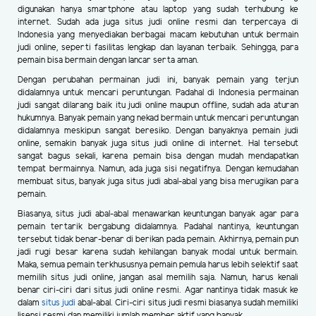
digunakan hanya smartphone atau laptop yang sudah terhubung ke
internet. Sudah ada juga situs judi online resmi dan terpercaya di
Indonesia yang menyediakan berbagai macam kebutuhan untuk bermain
judi online, seperti fasilitas lengkap dan layanan terbaik. Sehingga, para
pemain bisa bermain dengan lancar serta aman.
Dengan perubahan permainan judi ini, banyak pemain yang terjun
didalamnya untuk mencari peruntungan. Padahal di Indonesia permainan
judi sangat dilarang baik itu judi online maupun offline, sudah ada aturan
hukumnya. Banyak pemain yang nekad bermain untuk mencari peruntungan
didalamnya meskipun sangat beresiko. Dengan banyaknya pemain judi
online, semakin banyak juga situs judi online di internet. Hal tersebut
sangat bagus sekali, karena pemain bisa dengan mudah mendapatkan
tempat bermainnya. Namun, ada juga sisi negatifnya. Dengan kemudahan
membuat situs, banyak juga situs judi abal-abal yang bisa merugikan para
pemain.
Biasanya, situs judi abal-abal menawarkan keuntungan banyak agar para
pemain tertarik bergabung didalamnya. Padahal nantinya, keuntungan
tersebut tidak benar-benar di berikan pada pemain. Akhirnya, pemain pun
jadi rugi besar karena sudah kehilangan banyak modal untuk bermain.
Maka, semua pemain terkhususnya pemain pemula harus lebih selektif saat
memilih situs judi online, jangan asal memilih saja. Namun, harus kenali
benar ciri-ciri dari situs judi online resmi. Agar nantinya tidak masuk ke
dalam
situs judi
abal-abal. Ciri-ciri situs judi resmi biasanya sudah memiliki
lisensi resmi dan memiliki jumlah member aktif yang banyak.