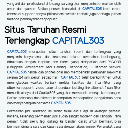
yang ahli dan profesional di bidangnya yang akan menjamin permainan lebih
aman dan nyaman. Setiap proses transaksi di
CAPITAL303
lebih cepat
karena di support banyak pilihan bank swasta terbaik juga berbagai pilihan
metode pembayaran terpopuler.
Situs Taruhan Resmi
Terlengkap
CAPITAL303
CAPITAL303
merupakan situs taruhan resmi dan terlengkap yang
menjamin kenyamanan dan keamanan selama permainan berlangsung,
dibuktikan dengan legalitas dan lisensi yang didapatkan dari PAGCOR
(Philippine Amusement And Gaming Corporation). Customer service
CAPITAL303
handal dan profesional siap memberikan pelayanan maksimal
selama 24 jam penuh setiap hari.
CAPITAL303
telah berkomitmen untuk
meningkatkan kualitas terbaik melalui fasilitas dan fitur-fitur yang
diberikan seperti video tutorial, panduan betting, link alternatif dan fitur
menarik lainnya dari Capital303 yang akan membantu menuju kemenangan.
Daftar sekarang dan nikmati kesempatan mendapatkan pengalaman seru
dan menyenangkan bersama
CAPITAL303
.
Permainan judi sekarang ini sudah mulai eksis lagi di kalangan pemain.
Karena, sekarang permainan judi sudah sangat modern dan canggih. Para
pemain tidak perlu lagi datang ke bandar darat untuk bermain, bisa
bermain dimana saja dan kapan saja dengan akses online. Perangkat yang