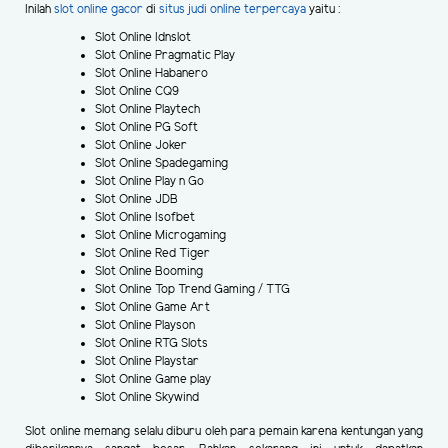
Inilah
slot online gacor
di
situs judi online terpercaya
yaitu :
Slot Online Idnslot
Slot Online Pragmatic Play
Slot Online Habanero
Slot Online CQ9
Slot Online Playtech
Slot Online PG Soft
Slot Online Joker
Slot Online Spadegaming
Slot Online Play n Go
Slot Online JDB
Slot Online Isofbet
Slot Online Microgaming
Slot Online Red Tiger
Slot Online Booming
Slot Online Top Trend Gaming / TTG
Slot Online Game Art
Slot Online Playson
Slot Online RTG Slots
Slot Online Playstar
Slot Online Game play
Slot Online Skywind
Slot online memang selalu diburu oleh para pemain karena kentungan yang