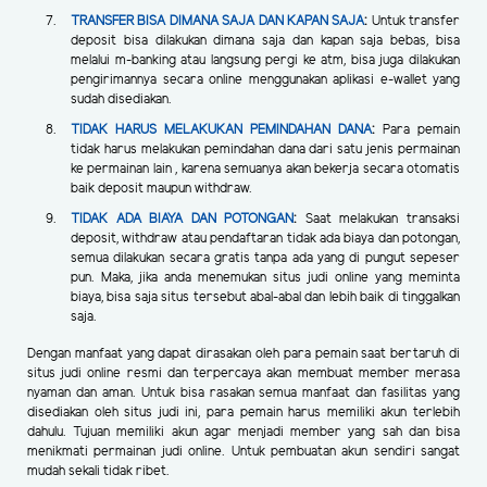
TRANSFER BISA DIMANA SAJA DAN KAPAN SAJA
:
Untuk transfer
deposit bisa dilakukan dimana saja dan kapan saja bebas, bisa
melalui m-banking atau langsung pergi ke atm, bisa juga dilakukan
pengirimannya secara online menggunakan aplikasi e-wallet yang
sudah disediakan.
TIDAK HARUS MELAKUKAN PEMINDAHAN DANA
:
Para pemain
tidak harus melakukan pemindahan dana dari satu jenis permainan
ke permainan lain , karena semuanya akan bekerja secara otomatis
baik deposit maupun withdraw.
TIDAK ADA BIAYA DAN POTONGAN
:
Saat melakukan transaksi
deposit, withdraw atau pendaftaran tidak ada biaya dan potongan,
semua dilakukan secara gratis tanpa ada yang di pungut sepeser
pun. Maka, jika anda menemukan situs judi online yang meminta
biaya, bisa saja situs tersebut abal-abal dan lebih baik di tinggalkan
saja.
Dengan manfaat yang dapat dirasakan oleh para pemain saat bertaruh di
situs judi online resmi dan terpercaya akan membuat member merasa
nyaman dan aman. Untuk bisa rasakan semua manfaat dan fasilitas yang
disediakan oleh situs judi ini, para pemain harus memiliki akun terlebih
dahulu. Tujuan memiliki akun agar menjadi member yang sah dan bisa
menikmati permainan judi online. Untuk pembuatan akun sendiri sangat
mudah sekali tidak ribet.