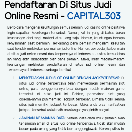
Pendaftaran Di Situs Judi
Online Resmi -
CAPITAL303
Berbicara mengenai keuntungan semua pemain judi casino online pastinya
ingin dapatkan keuntungan tersebut. Namun, kali ini yang di bahas bukan
keuntungan dari segi materi atau uang saja. Namun, keuntungan berupa
kenyamanan saat bermain. Terkadang para pemain mengalami kesulitan
saat hendak melakukan permainan jud online. Namun, berbeda jika bermain
di situs judi online resmi dan terpercaya di Indonesia. Justru kemudahan
lah yang akan didapatkan oleh para pemain. Maka, inilah macam-macam
keuntungan melakukan pendaftaran di situs judi online resmi dan
terpercaya di Indonesia sebagai berikut :
MENYEDIAKAN JUDI SLOT ONLINE DENGAN JACKPOT BESAR
:
Di
situs judi online terpercaya telah menyediakan permainan slot
online, para penggemarnya bisa dengan mudah mainkan game
tersebut di situs judi ini. Bahkan, permainan slot yang
disediakannya pun memiliki jackpot terbesar. Dimana, tidak semua
situs judi memiliki jackpot terbesar. Maka, anda bisa manfaatkan
jackpot tersebut untuk raih keuntungan yang lebih banyak.
JAMINAN KEAMANAN DATA
:
Semua data-data milik pemain akan
tersimpan aman di situs judi online terpercaya, tidak akan mudah
bocor pada orang yang tidak bertanggungjawab. Karena, situs ini