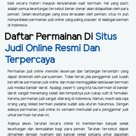
baik secara materi maupun kenyamanan saat bermain. Hal yang pasti
adalah semua keuntungan tersebut benar-benar akan didapatkan oleh para
pemain. Selain keuntungan yang bisa dirasakan oleh pemain, situs ini pun
menyediakan permainan judi online yang paling populer di kalangan pemain
di Indonesia.
Daftar Permainan Di
Situs
Judi Online Resmi Dan
Terpercaya
Permainan judi online memiliki keseruan dan tantangan tersendiri yang
dapat dinikmati oleh para pemain. Tidak heran, jika penggemar judi sudah
beralih ke permainan judi online dan mulai meninggalkan kebiasaan bermain
judi melalui bandar darat. Apalagi, seperti yang kita tau bermain di bandar
darat sangat menantang sekali dan tempatnya pun cukup sulit di temukan.
Karena, permainan judi sangat dilarang di Indonesia. Namun, masih ada saja
orang yang nekad bermain padahal sudah ada aturan hukumnya. Dengan
adanya permainan judi online ini semakin memudah para penggemar judi
untuk bermain taruhan ini.
Adanya akses taruhan secara online ini memberikan banyak sekali
keuntungan dan kemudahan bagi para peman. Taruhan tersebut dapat
dimainkan dengan nyamann dan banyak sekali peluang untuk dapatkan