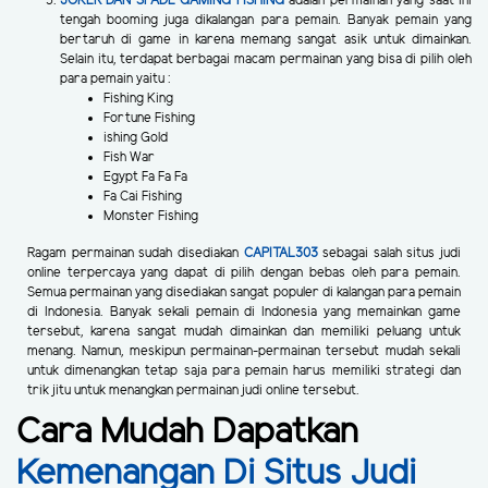
JOKER DAN SPADE GAMING FISHING
adalah permainan yang saat ini
tengah booming juga dikalangan para pemain. Banyak pemain yang
bertaruh di game in karena memang sangat asik untuk dimainkan.
Selain itu, terdapat berbagai macam permainan yang bisa di pilih oleh
para pemain yaitu :
Fishing King
Fortune Fishing
ishing Gold
Fish War
Egypt Fa Fa Fa
Fa Cai Fishing
Monster Fishing
Ragam permainan sudah disediakan
CAPITAL303
sebagai salah situs judi
online terpercaya yang dapat di pilih dengan bebas oleh para pemain.
Semua permainan yang disediakan sangat populer di kalangan para pemain
di Indonesia. Banyak sekali pemain di Indonesia yang memainkan game
tersebut, karena sangat mudah dimainkan dan memiliki peluang untuk
menang. Namun, meskipun permainan-permainan tersebut mudah sekali
untuk dimenangkan tetap saja para pemain harus memiliki strategi dan
trik jitu untuk menangkan permainan judi online tersebut.
Cara Mudah Dapatkan
Kemenangan Di Situs Judi