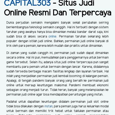
CAPITAL303
- Situs Judi
Online Resmi Dan Terpercaya
Dunia perjudian semakin mengalami banyak sekali perubahan seiring
berkembangnya teknologi semakin canggih. Hal ini terbukti dengan sistem
taruhan yang awalnya hanya bisa dimainkan melalui bandar darat saja, kini
sudah bisa di akses secara
online
. Permainan taruhan sekarang lebih
populer dengan istilah judi online. Bahkan, permainan judi online banyak di
lirik oleh para pemain, karena lebih mudah dan praktis untuk dimainkan.
Di zaman yang sudah canggih ini, permainan judi sudah dapat dimainkan
secara online. Hal ini pun, memudahkan para penggemarnya untuk bermain
game tersebut. Selain itu, adanya situs judi online terpercaya pun sangat
membantu para pemain untuk bermain dengan lancar. Karena, didalamnya
sudah tersedia berbagai macam fasilitas lengkap dan layanan terbaik. Hal
inilah yang menjadikan permainan judi kembali booming di kalangan pemain.
Apalagi, di tengah pandemi banyak orang yang beralih ke permainan judi
online untuk meraup keuntungan maksimal. Pandemi membuat ekonomi
sebagian orang menjadi turun. Tidak heran, banyak yang melampiaskan ke
permainan judi online agar bisa mendapatkan peruntungan yang instan.
Padahal untuk dapatkan keuntungan didalam permainan judi slot online
tidak bisa dilakukan dengan
instan
, para pemain juga harus keluarkan modal
untuk bermain dan memiliki trik hebat untuk taklukan permainan atau