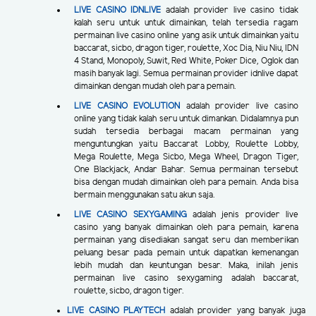
LIVE CASINO IDNLIVE
adalah provider live casino tidak
kalah seru untuk untuk dimainkan, telah tersedia ragam
permainan live casino online yang asik untuk dimainkan yaitu
baccarat, sicbo, dragon tiger, roulette, Xoc Dia, Niu Niu, IDN
4 Stand, Monopoly, Suwit, Red White, Poker Dice, Oglok dan
masih banyak lagi. Semua permainan provider idnlive dapat
dimainkan dengan mudah oleh para pemain.
LIVE CASINO EVOLUTION
adalah provider live casino
online yang tidak kalah seru untuk dimankan. Didalamnya pun
sudah tersedia berbagai macam permainan yang
menguntungkan yaitu Baccarat Lobby, Roulette Lobby,
Mega Roulette, Mega Sicbo, Mega Wheel, Dragon Tiger,
One Blackjack, Andar Bahar. Semua permainan tersebut
bisa dengan mudah dimainkan oleh para pemain. Anda bisa
bermain menggunakan satu akun saja.
LIVE CASINO SEXYGAMING
adalah jenis provider live
casino yang banyak dimainkan oleh para pemain, karena
permainan yang disediakan sangat seru dan memberikan
peluang besar pada pemain untuk dapatkan kemenangan
lebih mudah dan keuntungan besar. Maka, inilah jenis
permainan live casino sexygaming adalah baccarat,
roulette, sicbo, dragon tiger.
LIVE CASINO PLAYTECH
adalah provider yang banyak juga