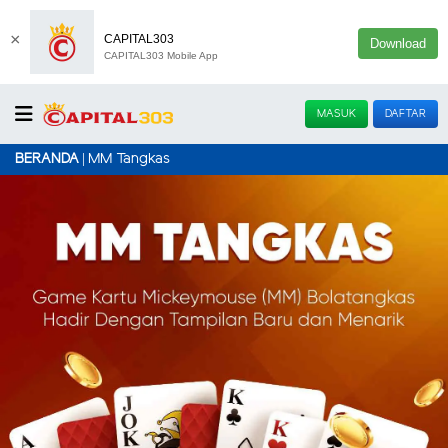
×
CAPITAL303
Download
CAPITAL303 Mobile App
MASUK
DAFTAR
MM Tangkas
BERANDA