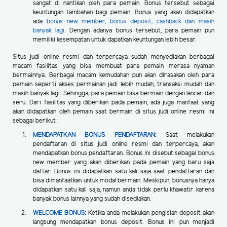
sangat di nantikan oleh para pemain. Bonus tersebut sebagai
keuntungan tambahan bagi pemain. Bonus yang akan didapatkan
ada
bonus new member, bonus deposit, cashback dan masih
banyak lagi
. Dengan adanya bonus tersebut, para pemain pun
memiliki kesempatan untuk dapatkan keuntungan lebih besar.
Situs judi online resmi dan terpercaya sudah menyediakan berbagai
macam fasilitas yang bisa membuat para pemain merasa nyaman
bermainnya. Berbagai macam kemudahan pun akan dirasakan oleh para
pemain seperti akses permainan jadi lebih mudah, transaksi mudah dan
masih banyak lagi. Sehingga, para pemain bisa bermain dengan lancar dan
seru. Dari fasilitas yang diberikan pada pemain, ada juga manfaat yang
akan didapatkan oleh pemain saat bermain di situs judi online resmi ini
sebagai berikut :
MENDAPATKAN BONUS PENDAFTARAN
:
Saat melakukan
pendaftaran di situs judi online resmi dan terpercaya, akan
mendapatkan bonus pendaftaran. Bonus ini disebut sebagai bonus
new member yang akan diberikan pada pemain yang baru saja
daftar. Bonus ini didapatkan satu kali saja saat pendaftaran dan
bisa dimanfaatkan untuk modal bermain. Meskipun, bonusnya hanya
didapatkan satu kali saja, namun anda tidak perlu khawatir karena
banyak bonus lainnya yang sudah disediakan.
WELCOME BONUS
:
Ketika anda melakukan pengisian deposit akan
langsung mendapatkan bonus deposit. Bonus ini pun menjadi