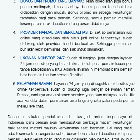
BONUS DAN PROMO YANG BANYAK
:
Telah disediakan juga bonus
promo melimpah, dimana nantinya bonus promo tersebut bisa
didapatkan dengan mudah. Bonus promo ini sebagai keuntungan
tambahan bagi para pemain. Sehingga, semua pemain memiliki
kesempatan untuk dapatkan untung besar didalamnya.
PROVIDER HANDAL DAN BERKUALITAS
:
Di setiap permainan judi
online yang disediakan oleh situs judi online terpercaya sudah
didukung oleh provider handal berkualitas. Sehingga, permainan
pun akan lebih bervariasi dan asik untuk dimainkan.
LAYANAN NONSTOP 24/7
:
Sudah di lengkapi juga dengan layanan
24 jam non stop yang bisa dinikmati oleh para pemain kapan pun
tanpa ada batasan waktu. Adanya layanan ini membuat para pemain
bisa bermain taruhan secara fleksibel.
PELAYANAN RAMAH
:
Layanan 24 jam yang di suguhkan oleh situs judi
online terpercaya sudah di dukung juga dengan pelayanan ramah.
Dimana, nantinya ada customer service yang akan melayani anda. Jika
ada kendala dalam permainan bisa langsung ditanyakan pada pemain
melalui live chat.
Dengan melakukan pendaftaran di situs judi online terpercaya di
Indonesia, para pemain akan mendapatkan berbagai macam keuntungan
baik secara materi maupun kenyamanan saat bermain. Hal yang pasti
adalah semua keuntungan tersebut benar-benar akan didapatkan oleh para
pemain. Selain keuntungan yang bisa dirasakan oleh pemain, situs ini pun