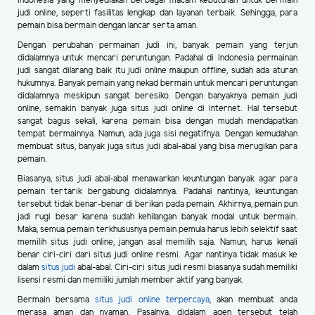
Indonesia yang menyediakan berbagai macam kebutuhan untuk bermain
judi online, seperti fasilitas lengkap dan layanan terbaik. Sehingga, para
pemain bisa bermain dengan lancar serta aman.
Dengan perubahan permainan judi ini, banyak pemain yang terjun
didalamnya untuk mencari peruntungan. Padahal di Indonesia permainan
judi sangat dilarang baik itu judi online maupun offline, sudah ada aturan
hukumnya. Banyak pemain yang nekad bermain untuk mencari peruntungan
didalamnya meskipun sangat beresiko. Dengan banyaknya pemain judi
online, semakin banyak juga situs judi online di internet. Hal tersebut
sangat bagus sekali, karena pemain bisa dengan mudah mendapatkan
tempat bermainnya. Namun, ada juga sisi negatifnya. Dengan kemudahan
membuat situs, banyak juga situs judi abal-abal yang bisa merugikan para
pemain.
Biasanya, situs judi abal-abal menawarkan keuntungan banyak agar para
pemain tertarik bergabung didalamnya. Padahal nantinya, keuntungan
tersebut tidak benar-benar di berikan pada pemain. Akhirnya, pemain pun
jadi rugi besar karena sudah kehilangan banyak modal untuk bermain.
Maka, semua pemain terkhususnya pemain pemula harus lebih selektif saat
memilih situs judi online, jangan asal memilih saja. Namun, harus kenali
benar ciri-ciri dari situs judi online resmi. Agar nantinya tidak masuk ke
dalam
situs judi
abal-abal. Ciri-ciri situs judi resmi biasanya sudah memiliki
lisensi resmi dan memiliki jumlah member aktif yang banyak.
Bermain bersama
situs judi online terpercaya
, akan membuat anda
merasa aman dan nyaman. Pasalnya, didalam agen tersebut telah