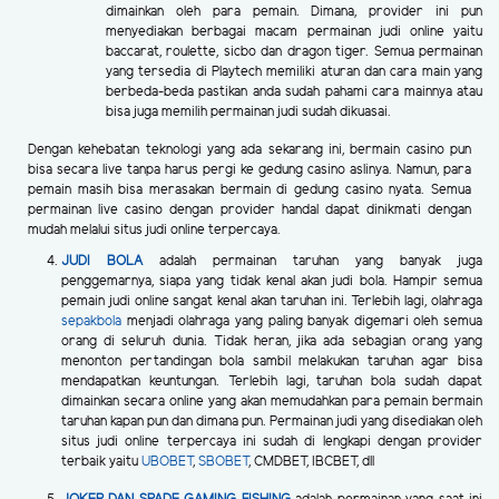
dimainkan oleh para pemain. Dimana, provider ini pun
menyediakan berbagai macam permainan judi online yaitu
baccarat, roulette, sicbo dan dragon tiger. Semua permainan
yang tersedia di Playtech memiliki aturan dan cara main yang
berbeda-beda pastikan anda sudah pahami cara mainnya atau
bisa juga memilih permainan judi sudah dikuasai.
Dengan kehebatan teknologi yang ada sekarang ini, bermain casino pun
bisa secara live tanpa harus pergi ke gedung casino aslinya. Namun, para
pemain masih bisa merasakan bermain di gedung casino nyata. Semua
permainan live casino dengan provider handal dapat dinikmati dengan
mudah melalui situs judi online terpercaya.
JUDI BOLA
adalah permainan taruhan yang banyak juga
penggemarnya, siapa yang tidak kenal akan judi bola. Hampir semua
pemain judi online sangat kenal akan taruhan ini. Terlebih lagi, olahraga
sepakbola
menjadi olahraga yang paling banyak digemari oleh semua
orang di seluruh dunia. Tidak heran, jika ada sebagian orang yang
menonton pertandingan bola sambil melakukan taruhan agar bisa
mendapatkan keuntungan. Terlebih lagi, taruhan bola sudah dapat
dimainkan secara online yang akan memudahkan para pemain bermain
taruhan kapan pun dan dimana pun. Permainan judi yang disediakan oleh
situs judi online terpercaya ini sudah di lengkapi dengan provider
terbaik yaitu
UBOBET
,
SBOBET
, CMDBET, IBCBET, dll