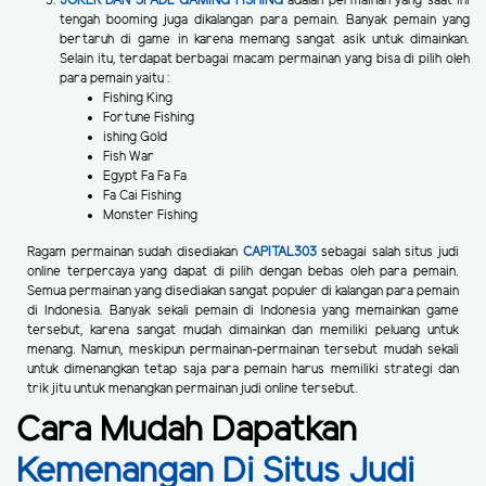
JOKER DAN SPADE GAMING FISHING
adalah permainan yang saat ini
tengah booming juga dikalangan para pemain. Banyak pemain yang
bertaruh di game in karena memang sangat asik untuk dimainkan.
Selain itu, terdapat berbagai macam permainan yang bisa di pilih oleh
para pemain yaitu :
Fishing King
Fortune Fishing
ishing Gold
Fish War
Egypt Fa Fa Fa
Fa Cai Fishing
Monster Fishing
Ragam permainan sudah disediakan
CAPITAL303
sebagai salah situs judi
online terpercaya yang dapat di pilih dengan bebas oleh para pemain.
Semua permainan yang disediakan sangat populer di kalangan para pemain
di Indonesia. Banyak sekali pemain di Indonesia yang memainkan game
tersebut, karena sangat mudah dimainkan dan memiliki peluang untuk
menang. Namun, meskipun permainan-permainan tersebut mudah sekali
untuk dimenangkan tetap saja para pemain harus memiliki strategi dan
trik jitu untuk menangkan permainan judi online tersebut.
Cara Mudah Dapatkan
Kemenangan Di Situs Judi