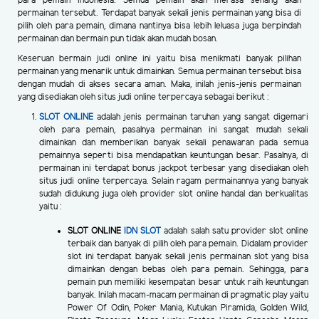
para pemain Indonesia. Semua pemain akan merasa senang akan
permainan tersebut. Terdapat banyak sekali jenis permainan yang bisa di
pilih oleh para pemain, dimana nantinya bisa lebih leluasa juga berpindah
permainan dan bermain pun tidak akan mudah bosan.
Keseruan bermain judi online ini yaitu bisa menikmati banyak pilihan
permainan yang menarik untuk dimainkan. Semua permainan tersebut bisa
dengan mudah di akses secara aman. Maka, inilah jenis-jenis permainan
yang disediakan oleh situs judi online terpercaya sebagai berikut :
SLOT ONLINE
adalah jenis permainan taruhan yang sangat digemari
oleh para pemain, pasalnya permainan ini sangat mudah sekali
dimainkan dan memberikan banyak sekali penawaran pada semua
pemainnya seperti bisa mendapatkan keuntungan besar. Pasalnya, di
permainan ini terdapat bonus jackpot terbesar yang disediakan oleh
situs judi online terpercaya. Selain ragam permainannya yang banyak
sudah didukung juga oleh provider slot online handal dan berkualitas
yaitu :
SLOT ONLINE
IDN SLOT
adalah salah satu provider slot online
terbaik dan banyak di pilih oleh para pemain. Didalam provider
slot ini terdapat banyak sekali jenis permainan slot yang bisa
dimainkan dengan bebas oleh para pemain. Sehingga, para
pemain pun memiliki kesempatan besar untuk raih keuntungan
banyak. Inilah macam-macam permainan di pragmatic play yaitu
Power Of Odin, Poker Mania, Kutukan Piramida, Golden Wild,