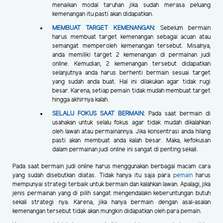
menaikan modal taruhan jika sudah merasa peluang
kemenangan itu pasti akan didapatkan.
MEMBUAT TARGET KEMENANGAN
:
Sebelum bermain
harus membuat target kemenangan sebagai acuan atau
semangat memperoleh kemenangan tersebut. Misalnya,
anda memiliki target 2 kemenangan di permainan judi
online. Kemudian, 2 kemenangan tersebut didapatkan
selanjutnya anda harus berhenti bermain sesuai target
yang sudah anda buat. Hal ini dilakukan agar tidak rugi
besar. Karena, setiap pemain tidak mudah membuat target
hingga akhirnya kalah.
SELALU FOKUS SAAT BERMAIN
:
Pada saat bermain di
usahakan untuk selalu fokus agar tidak mudah dikalahkan
oleh lawan atau permainannya. Jika konsentrasi anda hilang
pasti akan membuat anda kalah besar. Maka, kefokusan
dalam permainan judi online ini sangat di penting sekali.
Pada saat bermain judi online harus menggunakan berbagai macam cara
yang sudah disebutkan diatas. Tidak hanya itu saja para
pemain
harus
mempunyai strategi terbaik untuk bermain dan kalahkan lawan. Apalagi, jika
jenis permainan yang di pilih sangat mengendalakn keberuntungan butuh
sekali strategi nya. Karena, jika hanya bermain dengan asal-asalan
kemenangan tersebut tidak akan mungkin didapatkan oleh para pemain.