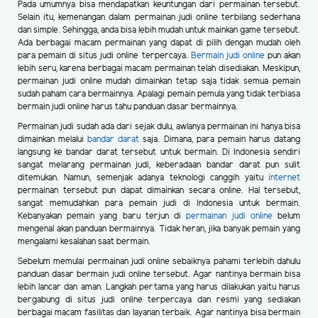
Pada umumnya bisa mendapatkan keuntungan dari permainan tersebut.
Selain itu, kemenangan dalam permainan judi online terbilang sederhana
dan simple. Sehingga, anda bisa lebih mudah untuk mainkan game tersebut.
Ada berbagai macam permainan yang dapat di pilih dengan mudah oleh
para pemain di situs judi online terpercaya.
Bermain judi online
pun akan
lebih seru, karena berbagai macam permainan telah disediakan. Meskipun,
permainan judi online mudah dimainkan tetap saja tidak semua pemain
sudah paham cara bermainnya. Apalagi pemain pemula yang tidak terbiasa
bermain judi online harus tahu panduan dasar bermainnya.
Permainan judi sudah ada dari sejak dulu, awlanya permainan ini hanya bisa
dimainkan melalui
bandar darat
saja. Dimana, para pemain harus datang
langsung ke bandar darat tersebut untuk bermain. Di Indonesia sendiri
sangat melarang permainan judi, keberadaan bandar darat pun sulit
ditemukan. Namun, semenjak adanya teknologi canggih yaitu
internet
permainan tersebut pun dapat dimainkan secara online. Hal tersebut,
sangat memudahkan para pemain judi di Indonesia untuk bermain.
Kebanyakan pemain yang baru terjun di
permainan judi online
belum
mengenal akan panduan bermainnya. Tidak heran, jika banyak pemain yang
mengalami kesalahan saat bermain.
Sebelum memulai permainan judi online sebaiknya pahami terlebih dahulu
panduan dasar bermain judi online tersebut. Agar nantinya bermain bisa
lebih lancar dan aman. Langkah pertama yang harus dilakukan yaitu harus
bergabung di situs judi online terpercaya dan resmi yang sediakan
berbagai macam fasilitas dan layanan terbaik. Agar nantinya bisa bermain