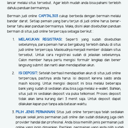
lancar melalui situs tersebut. Agar lebih mudah anda bisa pahami terlebih
dahulu panduan bermainnya.
Bermain judi online
CAPITAL303
cukup berbeda dengan bermain melalui
bandar darat. Setiap pemain yang baru terjun di judi online harus benar-
benar tahu akan panduan bermainnya. Maka, disini akan disebutkan panduan
bermain di situs judi online terpercaya sebagai berikut :
MELAKUKAN REGISTRASI
:
Seperti yang sudah disebutkan
sebelumnya, para pemain harus bergabung terlebih dahulu di situs
judi online terpercaya. Masksudnya menjadi member didalam situs
tersebut. Untuk cara registrasi sudah di jelaskan sebelumnya.
Calon member hanya perlu mengisi formulir lengkap dan bener
langsung submit dan nanti akan mendapatkan akun.
ISI DEPOSIT
:
Setelah berhasil mendapatkan akun di situs judi online
terpercaya, pastinya anda harus isi deposit karena saldo anda
masih kosong. Untuk mengisi deposit ini bisa melalui beberapa
bank yang sudah di sediakan atau bisa juga melalui e-wallet. Bahkan,
situs judi ini sediakan deposit via pulsa telkomsel. Proses deposit
tidak akan lama kurang dari 3 menit saja. Untuk deposit dapat
dilakukan kapan pun tanpa ada batasan waktu.
PILIH JENIS PERMAINAN
:
Situs judi online terpercaya telah sediakan
banyak sekali jenis permainan judi online dan sudah didukung juga oleh
provider handal dan profesinal. Anda bisa memilih jenis permainan judi
online yang ingin dimainkan. Pastikan, permainan yang anda pilih sudah