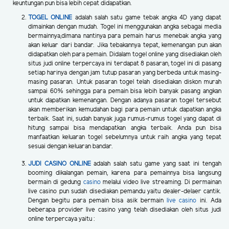
keuntungan pun bisa lebih cepat didapatkan.
TOGEL ONLINE
adalah salah satu game tebak angka 4D yang dapat
dimainkan dengan mudah. Togel ini menggunakan angka sebagai media
bermainnya,dimana nantinya para pemain harus menebak angka yang
akan keluar dari bandar. Jika tebakannya tepat, kemenangan pun akan
didapatkan oleh para pemain. Didalam togel online yang disediakan oleh
situs judi online terpercaya ini terdapat 8 pasaran, togel ini di pasang
setiap harinya dengan jam tutup pasaran yang berbeda untuk masing-
masing pasaran. Untuk pasaran togel telah disediakan diskon murah
sampai 60% sehingga para pemain bisa lebih banyak pasang angkan
untuk dapatkan kemenangan. Dengan adanya pasaran togel tersebut
akan memberikan kemudahan bagi para pemain untuk dapatkan angka
terbaik. Saat ini, sudah banyak juga rumus-rumus togel yang dapat di
hitung sampai bisa mendapatkan angka terbaik. Anda pun bisa
manfaatkan keluaran togel sebelumnya untuk raih angka yang tepat
sesuai dengan keluaran bandar.
JUDI CASINO ONLINE
adalah salah satu game yang saat ini tengah
booming dikalangan pemain, karena para pemainnya bisa langsung
bermain di gedung
casino
melalui video live streaming. Di permainan
live casino pun sudah disediakan pemandu yaitu dealer-delaer cantik.
Dengan begitu para pemain bisa asik bermain
live casino
ini. Ada
beberapa provider live casino yang telah disediakan oleh situs judi
online terpercaya yaitu :