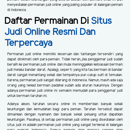
menyediakan permainan judi online yang paling populer di kalangan pemain
di Indonesia.
Daftar Permainan Di
Situs
Judi Online Resmi Dan
Terpercaya
Permainan judi online memiliki keseruan dan tantangan tersendiri yang
dapat dinikmati oleh para pemain. Tidak heran, jika penggemar judi sudah
beralih ke permainan judi online dan mulai meninggalkan kebiasaan bermain
judi melalui bandar darat. Apalagi, seperti yang kita tau bermain di bandar
darat sangat menantang sekali dan tempatnya pun cukup sulit di temukan.
Karena, permainan judi sangat dilarang di Indonesia. Namun, masih ada saja
orang yang nekad bermain padahal sudah ada aturan hukumnya. Dengan
adanya permainan judi online ini semakin memudah para penggemar judi
untuk bermain taruhan ini.
Adanya akses taruhan secara online ini memberikan banyak sekali
keuntungan dan kemudahan bagi para peman. Taruhan tersebut dapat
dimainkan dengan nyamann dan banyak sekali peluang untuk dapatkan
keuntungan. Pasalnya, di setiap permainan judi online yang disediakan oleh
situs judi ini adalah permainan judi online yang sangat terkenal di kalangan