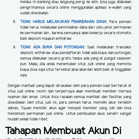
melalui m-banking atau langsung pergi ke atm, bisa juga dilakukan
pengirimannya secara online menggunakan aplikasi e-wallet yang
sudah disediakan.
TIDAK HARUS MELAKUKAN PEMINDAHAN DANA
:
Para pemain
tidak harus melakukan pemindahan dana dari satu jenis permainan
ke permainan lain , karena semuanya akan bekerja secara otomatis
baik deposit maupun withdraw.
TIDAK ADA BIAYA DAN POTONGAN
:
Saat melakukan transaksi
deposit, withdraw atau pendaftaran tidak ada biaya dan potongan,
semua dilakukan secara gratis tanpa ada yang di pungut sepeser
pun. Maka, jika anda menemukan situs judi online yang meminta
biaya, bisa saja situs tersebut abal-abal dan lebih baik di tinggalkan
saja.
Dengan manfaat yang dapat dirasakan oleh para pemain saat bertaruh di
situs judi online resmi dan terpercaya akan membuat member merasa
nyaman dan aman. Untuk bisa rasakan semua manfaat dan fasilitas yang
disediakan oleh situs judi ini, para pemain harus memiliki akun terlebih
dahulu. Tujuan memiliki akun agar menjadi member yang sah dan bisa
menikmati permainan judi online. Untuk pembuatan akun sendiri sangat
mudah sekali tidak ribet.
Tahapan Membuat Akun Di