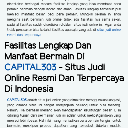
disediakan berbagai macam fasilitas lengkap yang bisa membuat para
pemain bermain dengan lancar dan aman. Fasilitas lengkap tersebut pun
menjadi manfaat besar bagi para pemain. Mungkin selama ini anda
mengira saat bermain judi online tidak ada fasilitas nya sama sekali,
padahal fasilitas sudah disediakan didalam situs judi online ini. Agar anda
tidak penasaran bisa ketahui fasilitas apa saja yang ada di
situs judi online
resmi dan terpercaya.
Fasilitas Lengkap Dan
Manfaat Bermain Di
CAPITAL303
- Situs Judi
Online Resmi Dan Terpercaya
Di Indonesia
CAPITAL303
adalah situs judi online yang dimainkan menggunakan uang asli,
yang dimana situs ini sangat menjanjikan peluang untuk bisa menang.
Namun, jika berhasil menang akan mendapatkan keuntungan besar. Bisa
dibilang tujuan dari permainan judi ini adalah untuk melipatgandakan uang
menjadi lebih besar. Hal inilah yang menjadikan para pemain tergiur untuk
bermain, meskipun proses dapatkan uang tersebut tidaklah mudah.